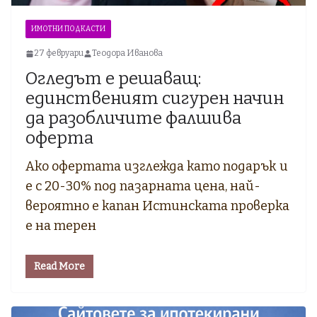
ИМОТНИ ПОДКАСТИ
27 февруари
Теодора Иванова
Огледът е решаващ:
единственият сигурен начин
да разобличите фалшива
оферта
Ако офертата изглежда като подарък и
е с 20-30% под пазарната цена, най-
вероятно е капан Истинската проверка
е на терен
Read More