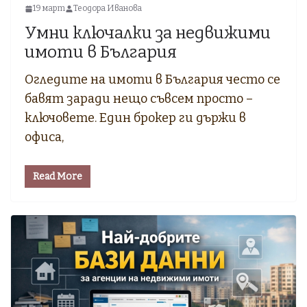
19 март
Теодора Иванова
Умни ключалки за недвижими
имоти в България
Огледите на имоти в България често се
бавят заради нещо съвсем просто –
ключовете. Един брокер ги държи в
офиса,
Read More