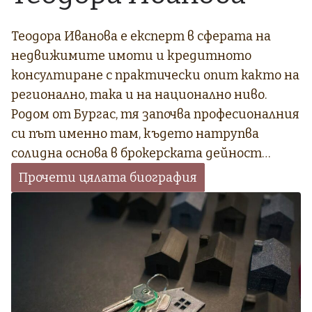
Теодора Иванова е експерт в сферата на
недвижимите имоти и кредитното
консултиране с практически опит както на
регионално, така и на национално ниво.
Родом от Бургас, тя започва професионалния
си път именно там, където натрупва
солидна основа в брокерската дейност…
Прочети цялата биография