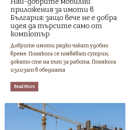
Най-добрите мобилни
приложения за имоти в
България: защо вече не е добра
идея да търсите само от
компютър
Добрите имоти рядко чакат удобно
време. Понякога се появяват сутрин,
докато сте на път за работа. Понякога
излизат в обедната
Read More