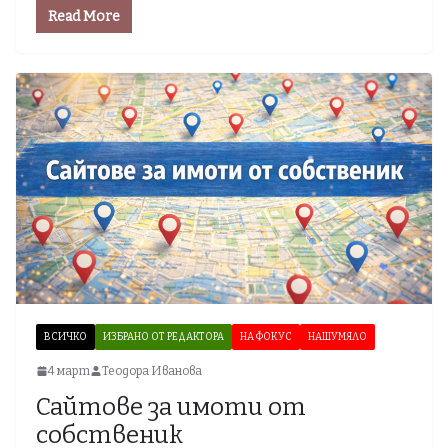
Read More
ВСИЧКО
ИЗБРАНО ОТ РЕДАКТОРА
НА ФОКУС
НАШУМЯЛО
4 март
Теодора Иванова
Сайтове за имоти от
собственик