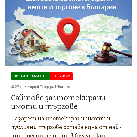
ИМОТИТЕ В БЪЛГАРИЯ
НАШУМЯЛО
27 февруари
Теодора Иванова
Сайтове за ипотекирани
имоти и търгове
Пазарът на ипотекирани имоти и
публични търгове остава една от най-
интересните ниши в българските