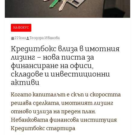
НА ФОКУС
22 юли
Теодора Иванова
Кредитбокс влиза в имотния
лизинг – нова писта за
финансиране на офиси,
складове и инвестиционни
активи
Когато капиталът е скъп и скоростта
решава сделката, имотният лизинг
отново излиза на преден план.
Небанковата финансова институция
Кредитбокс стартира