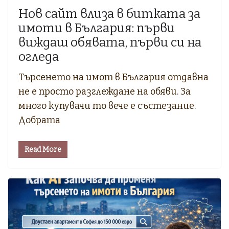
Нов сайт влиза в битката за
имоти в България: първи
виждаш обявата, първи си на
огледа
Търсенето на имот в България отдавна
не е просто разглеждане на обяви. За
много купувачи то вече е състезание.
Добрата
Read More