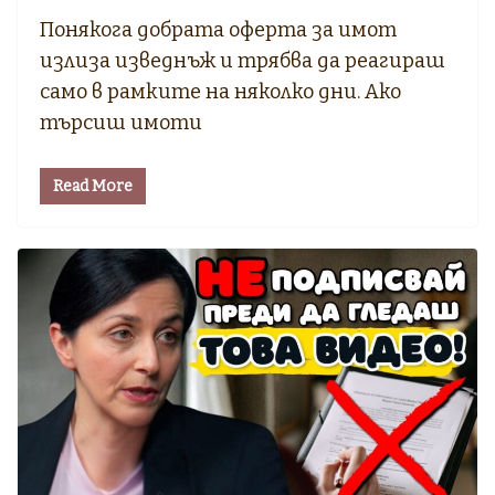
Понякога добрата оферта за имот
излиза изведнъж и трябва да реагираш
само в рамките на няколко дни. Ако
търсиш имоти
Read More