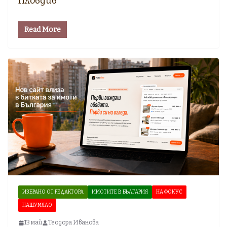
Пловдив
Read More
ИЗБРАНО ОТ РЕДАКТОРА
ИМОТИТЕ В БЪЛГАРИЯ
НА ФОКУС
НАШУМЯЛО
13 май
Теодора Иванова