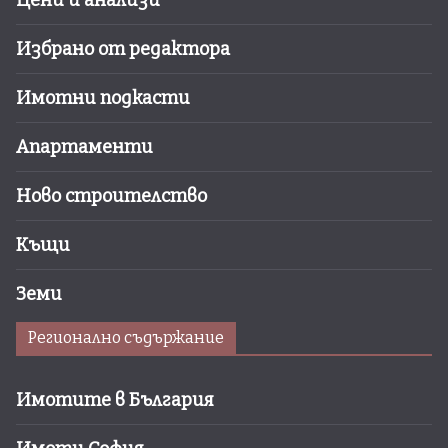
Цени и анализи
Избрано от редактора
Имотни подкасти
Апартаменти
Ново строителство
Къщи
Земи
Регионално съдържание
Имотите в България