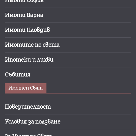
Имоти София
Имоти Варна
Имоти Пловдив
Имотите по света
Ипотеки и лихви
Събития
Имотен Свят
Поверителност
Условия за ползване