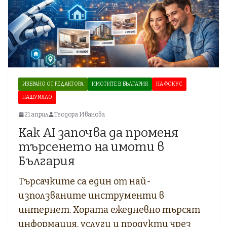
ИЗБРАНО ОТ РЕДАКТОРА
ИМОТИТЕ В БЪЛГАРИЯ
НА ФОКУС
НАШУМЯЛО
21 април
Теодора Иванова
Как AI започва да променя
търсенето на имоти в
България
Търсачките са един от най-
използваните инструменти в
интернет. Хората ежедневно търсят
информация, услуги и продукти чрез