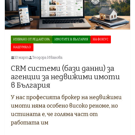
ИЗБРАНО ОТ РЕДАКТОРА
ИМОТИТЕ В БЪЛГАРИЯ
НА ФОКУС
НАШУМЯЛО
10 март
Теодора Иванова
CRM системи (бази данни) за
агенции за недвижими имоти
в България
У нас професията брокер на недвижими
имоти няма особено високо реноме, но
истината е, че голяма част от
работата им