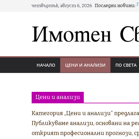
Skip
четвъртък, август 6, 2026
Последни новини:
to
н
content
Д
НАЧАЛО
ЦЕНИ И АНАЛИЗИ
ПО СВЕТА
С
Цени и анализи
Категория „Цени и анализи“ предла
Публикуваме анализи, основани на р
открият професионални прогнози, ср