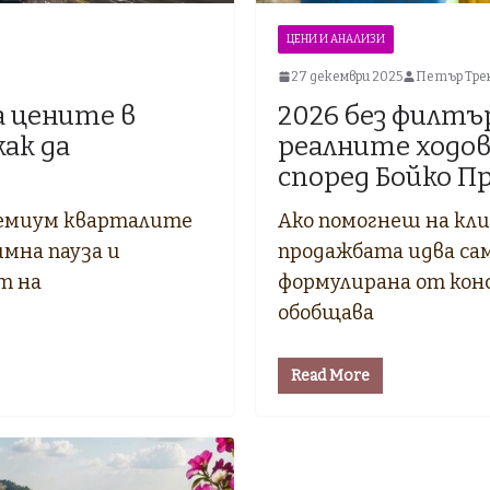
ЦЕНИ И АНАЛИЗИ
27 декември 2025
Петър Тре
а цените в
2026 без филтъ
ак да
реалните ходов
според Бойко П
ремиум кварталите
Ако помогнеш на кли
имна пауза и
продажбата идва сам
т на
формулирана от кон
обобщава
Read More