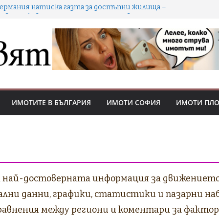
Германия натиска газта за достъпни жилища –
ова държавна агенция, по-строг таван на наемите
и ускорени разрешителни
Как уроците от мениджмънта носят предимство
на купувачи и инвеститори в охладняващия
имотен пазар
ворът не винаги е паркинг: кога е обща част и кой
решава ползването
Кешът се стопи: 70-73% от покупките в София са
с ипотека
ИМОТИТЕ В БЪЛГАРИЯ
ИМОТИ СОФИЯ
ИМОТИ ПЛ
делките с имоти падат с 18% през Q2 2026 –
пазарът охладнява, цените се държат
га най-достоверната информация за движението
еални данни, графики, статистики и пазарни н
авнения между региони и коментари за фактори