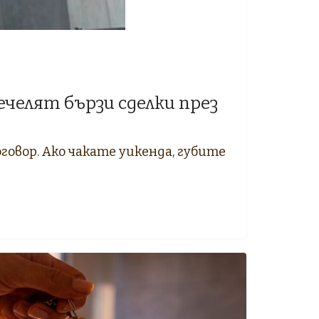
ечелят бързи сделки през
говор. Ако чакате уикенда, губите