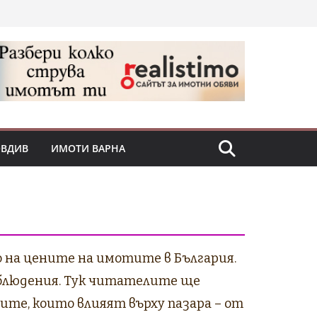
ОВДИВ
ИМОТИ ВАРНА
 на цените на имотите в България.
аблюдения. Тук читателите ще
те, които влияят върху пазара – от