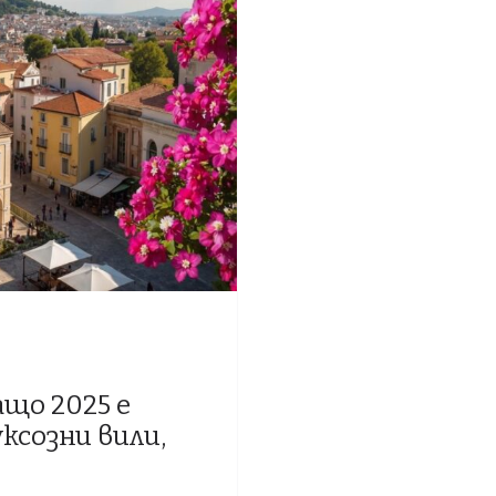
ащо 2025 е
ксозни вили,