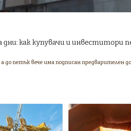
 дни: как купувачи и инвеститори п
а до петък вече има подписан предварителен до