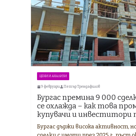
ЦЕНИ И АНАЛИЗИ
9 февруари
Петър Трендафилов
Бургас премина 9 000 сде
се охлажда – как това пром
купувачи и инвеститори п
Бургас държи висока активност, но 
сделки с имоти през 2025 г., ръст 