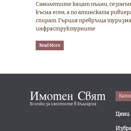
Самолетите кацат пълни, сезонът
късна есен, а по атинската ривиер
спират. Гърция превръща туризма
инфраструктурните
Read More
Кате
Всичко за имотите в България
Цени 
Избр