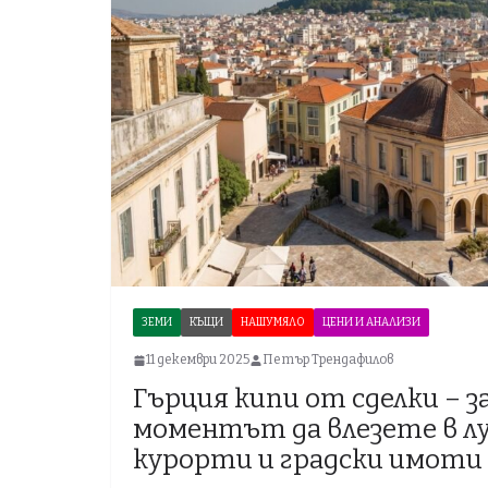
ЗЕМИ
КЪЩИ
НАШУМЯЛО
ЦЕНИ И АНАЛИЗИ
11 декември 2025
Петър Трендафилов
Гърция кипи от сделки – з
моментът да влезете в лу
курорти и градски имоти