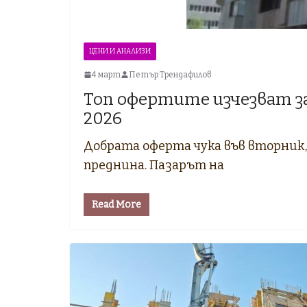
ЦЕНИ И АНАЛИЗИ
4 март
Петър Трендафилов
Топ офертите изчезват за
2026
Добрата оферта чука във вторник, 
преднина. Пазарът на
Read More