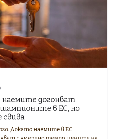
в
 наемите догонват:
 шампионите в ЕС, но
 свива
ого. Докато наемите в ЕС
ачват с умерено темпо, цените на