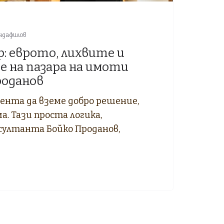
ндафилов
р: еврото, лихвите и
е на пазара на имоти
роданов
ента да вземе добро решение,
а. Тази проста логика,
султанта Бойко Проданов,