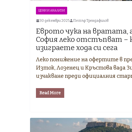
ЦЕНИ И АНАЛИЗИ
30 декември 2025
Петър Трендафилов
Еврото чука на вратата, 
София леко отстъпват – к
изиграете хода си сега
Леко понижение на офертите в п
Изток, Лозенец и Кръстова вада З
изчакване преди официалния стар
Read More