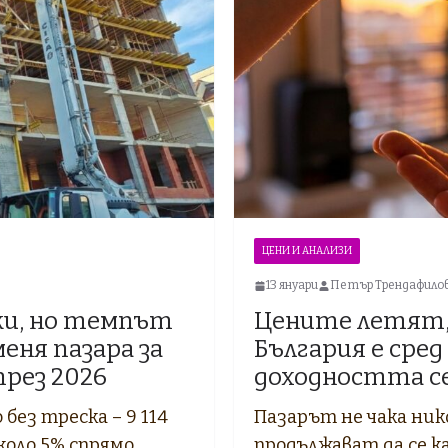
ЦЕНИ И АНАЛИЗИ
13 януари
Петър Трендафило
лки, но темпът
Цените летят,
еня пазара за
България е сред
рез 2026
доходността се
без треска – 9 114
Пазарът не чака ник
около 5% спрямо
продължават да се к