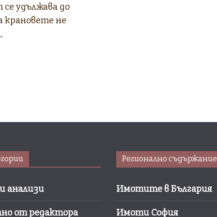
 се удължава до
а крановете не
,
гории
Регионално съдържание
и анализи
Имотите в България
ано от редактора
Имоти София