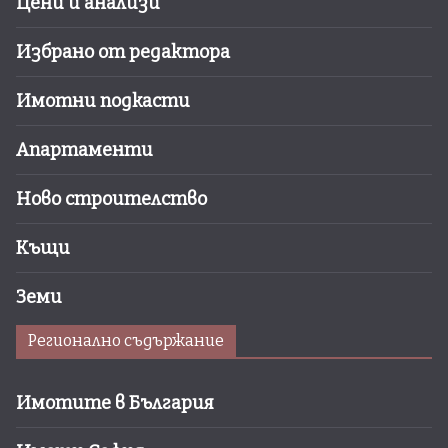
Цени и анализи
Избрано от редактора
Имотни подкасти
Апартаменти
Ново строителство
Къщи
Земи
Регионално съдържание
Имотите в България