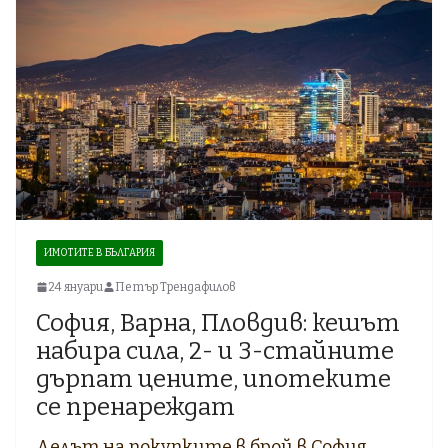
ИМОТИТЕ В БЪЛГАРИЯ
24 януари
Петър Трендафилов
София, Варна, Пловдив: кешът
набира сила, 2- и 3-стайните
дърпат цените, ипотеките
се пренареждат
Делът на покупките в брой в София