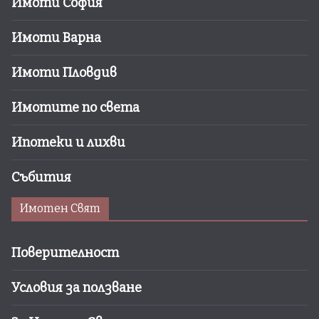
Имоти София
Имоти Варна
Имоти Пловдив
Имотите по света
Ипотеки и лихви
Събития
Имотен Свят
Поверителност
Условия за ползване