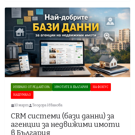
ИЗБРАНО ОТ РЕДАКТОРА
ИМОТИТЕ В БЪЛГАРИЯ
НА ФОКУС
НАШУМЯЛО
10 март
Теодора Иванова
CRM системи (бази данни) за
агенции за недвижими имоти
в България