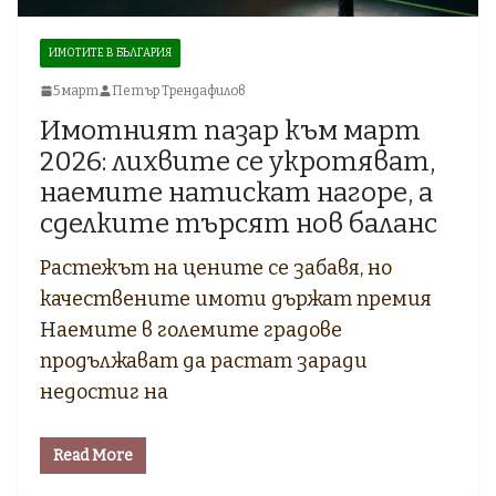
ИМОТИТЕ В БЪЛГАРИЯ
5 март
Петър Трендафилов
Имотният пазар към март
2026: лихвите се укротяват,
наемите натискат нагоре, а
сделките търсят нов баланс
Растежът на цените се забавя, но
качествените имоти държат премия
Наемите в големите градове
продължават да растат заради
недостиг на
Read More