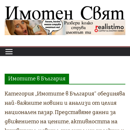
Skip
to
content
Имотите в България
Категория „Имотите в България“ обединява
най-важните новини и анализи от целия
национален пазар. Представяме данни за
движението на цените, активността на