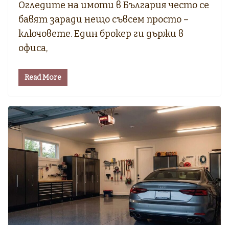
Огледите на имоти в България често се
бавят заради нещо съвсем просто –
ключовете. Един брокер ги държи в
офиса,
Read More