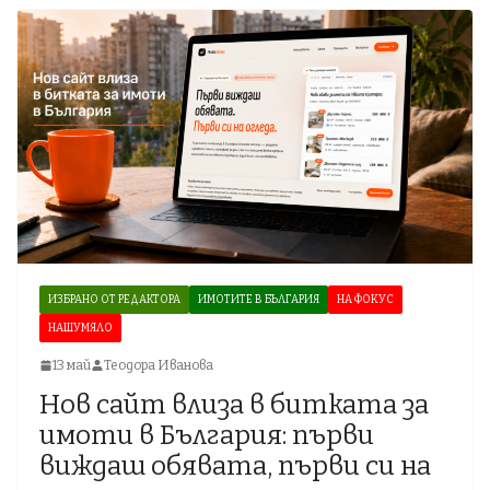
ИЗБРАНО ОТ РЕДАКТОРА
ИМОТИТЕ В БЪЛГАРИЯ
НА ФОКУС
НАШУМЯЛО
13 май
Теодора Иванова
Нов сайт влиза в битката за
имоти в България: първи
виждаш обявата, първи си на