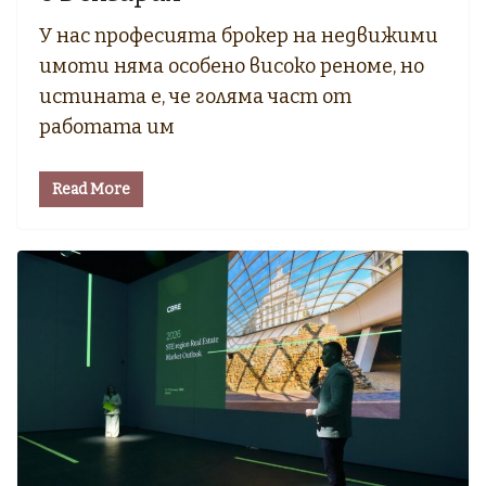
У нас професията брокер на недвижими
имоти няма особено високо реноме, но
истината е, че голяма част от
работата им
Read More