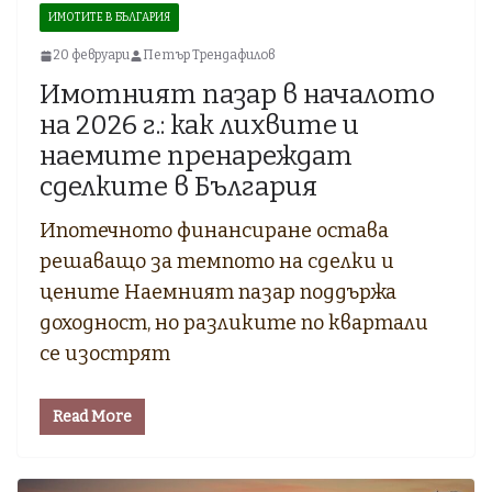
ИМОТИТЕ В БЪЛГАРИЯ
20 февруари
Петър Трендафилов
Имотният пазар в началото
на 2026 г.: как лихвите и
наемите пренареждат
сделките в България
Ипотечното финансиране остава
решаващо за темпото на сделки и
цените Наемният пазар поддържа
доходност, но разликите по квартали
се изострят
Read More