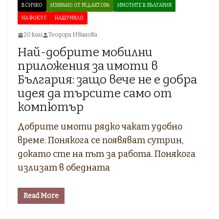
ВСИЧКО
ИЗБРАНО ОТ РЕДАКТОРА
ИМОТИТЕ В БЪЛГАРИЯ
НА ФОКУС
НАШУМЯЛО
20 юли
Теодора Иванова
Най-добрите мобилни
приложения за имоти в
България: защо вече не е добра
идея да търсите само от
компютър
Добрите имоти рядко чакат удобно
време. Понякога се появяват сутрин,
докато сте на път за работа. Понякога
излизат в обедната
Read More