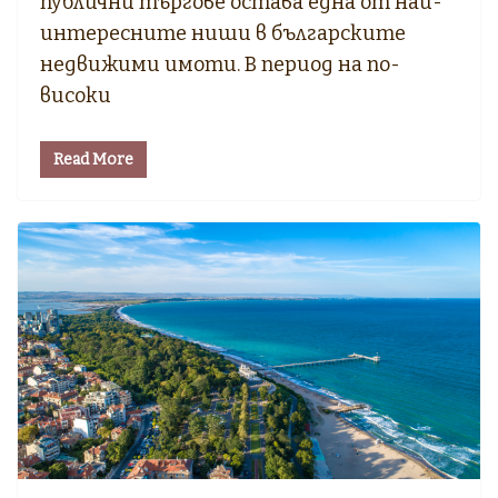
публични търгове остава една от най-
интересните ниши в българските
недвижими имоти. В период на по-
високи
Read More