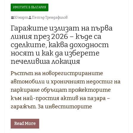
ИМОТИТЕ В БЪЛГАРИЯ
10 март
Петър Трендафилов
Гаражите излизат на първа
линия през 2026 – къде са
сделките, каква доходност
носят и как да изберете
печеливша локация
Ръстът на новорегистрираните
автомобили и хроничният недостиг на
паркиране обръщат прожекторите
към най-простия актив на пазара –
гаражът. За инвеститорите
Read More