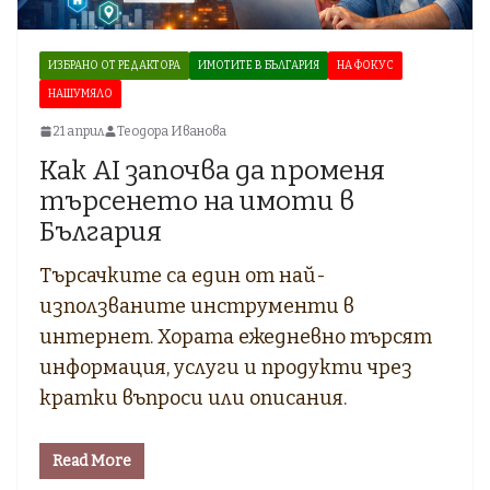
ИЗБРАНО ОТ РЕДАКТОРА
ИМОТИТЕ В БЪЛГАРИЯ
НА ФОКУС
НАШУМЯЛО
21 април
Теодора Иванова
Как AI започва да променя
търсенето на имоти в
България
Търсачките са един от най-
използваните инструменти в
интернет. Хората ежедневно търсят
информация, услуги и продукти чрез
кратки въпроси или описания.
Read More