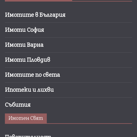
Имотите в България
Имоти София
Имоти Варна
Имоти Пловдив
Имотите по света
Ипотеки и лихви
Събития
Имотен Свят