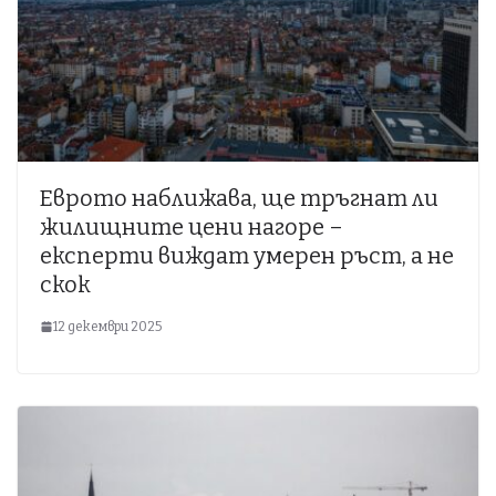
Еврото наближава, ще тръгнат ли
жилищните цени нагоре –
експерти виждат умерен ръст, а не
скок
12 декември 2025