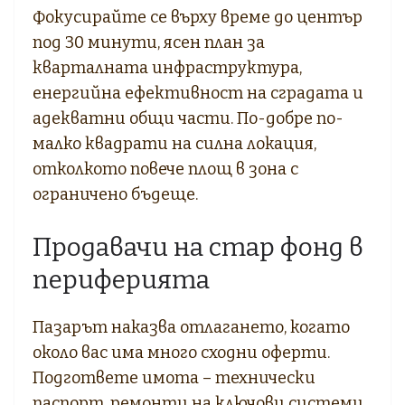
Фокусирайте се върху време до център
под 30 минути, ясен план за
кварталната инфраструктура,
енергийна ефективност на сградата и
адекватни общи части. По-добре по-
малко квадрати на силна локация,
отколкото повече площ в зона с
ограничено бъдеще.
Продавачи на стар фонд в
периферията
Пазарът наказва отлагането, когато
около вас има много сходни оферти.
Подгответе имота – технически
паспорт, ремонти на ключови системи,