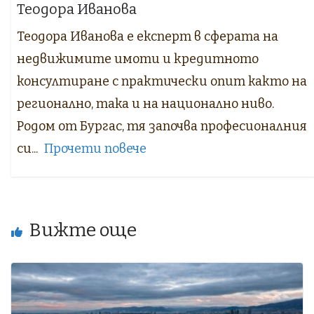
Теодора Иванова
Теодора Иванова е експерт в сферата на
недвижимите имоти и кредитното
консултиране с практически опит както на
регионално, така и на национално ниво.
Родом от Бургас, тя започва професионалния
си...
Прочети повече
Вижте още