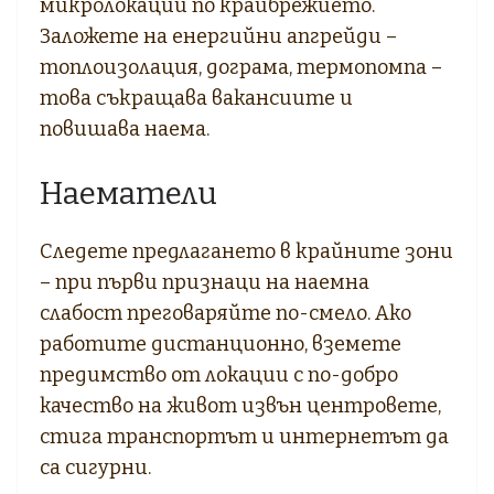
микролокации по крайбрежието.
Заложете на енергийни апгрейди –
топлоизолация, дограма, термопомпа –
това съкращава вакансиите и
повишава наема.
Наематели
Следете предлагането в крайните зони
– при първи признаци на наемна
слабост преговаряйте по-смело. Ако
работите дистанционно, вземете
предимство от локации с по-добро
качество на живот извън центровете,
стига транспортът и интернетът да
са сигурни.