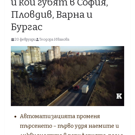
и кои губят в София,
Пловдив, Варна и
Бургас
20 февруари
Теодора Иванова
Автоматизацията променя
търсенето – първо удря наемите и