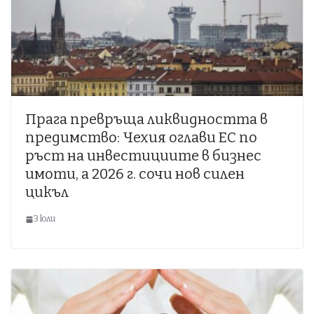
Прага превръща ликвидността в
предимство: Чехия оглави ЕС по
ръст на инвестициите в бизнес
имоти, а 2026 г. сочи нов силен
цикъл
3 юли