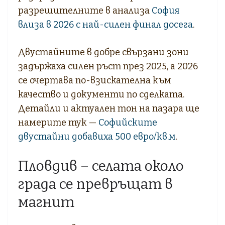
разрешителните в анализа
София
влиза в 2026 с най-силен финал досега
.
Двустайните в добре свързани зони
задържаха силен ръст през 2025, а 2026
се очертава по-взискателна към
качество и документи по сделката.
Детайли и актуален тон на пазара ще
намерите тук —
Софийските
двустайни добавиха 500 евро/кв.м
.
Пловдив – селата около
града се превръщат в
магнит