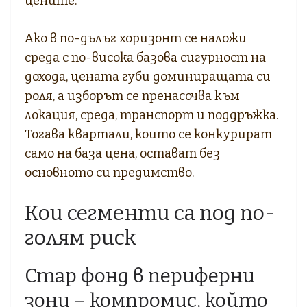
цените.
Ако в по-дълъг хоризонт се наложи
среда с по-висока базова сигурност на
дохода, цената губи доминиращата си
роля, а изборът се пренасочва към
локация, среда, транспорт и поддръжка.
Тогава квартали, които се конкурират
само на база цена, остават без
основното си предимство.
Кои сегменти са под по-
голям риск
Стар фонд в периферни
зони – компромис, който