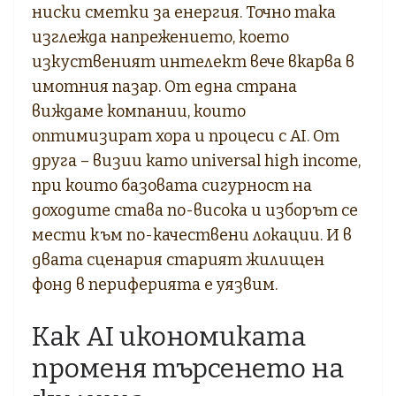
ниски сметки за енергия. Точно така
изглежда напрежението, което
изкуственият интелект вече вкарва в
имотния пазар. От една страна
виждаме компании, които
оптимизират хора и процеси с AI. От
друга – визии като universal high income,
при които базовата сигурност на
доходите става по-висока и изборът се
мести към по-качествени локации. И в
двата сценария старият жилищен
фонд в периферията е уязвим.
Как AI икономиката
променя търсенето на