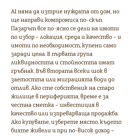
AI няма да изтрие нуждата от дом, но
ще направи компромиса по-скъп.
Пазарът все по-ясно се дели на имоти
по избор – локация, среда и качество – и
имоти по необходимост, купени само
заради цена. В първата група
ликвидността и стойността имат
гръбнак. Във втората всеки шок в
заетостта или миграцията води до
отлив. Ако сте собственик на старо
жилище в периферията, време е за
честна сметка – инвестиция в
качество или изпреварваща продажба.
Ако купувате, изберете място, където
бихте живели и при по-висок доход –