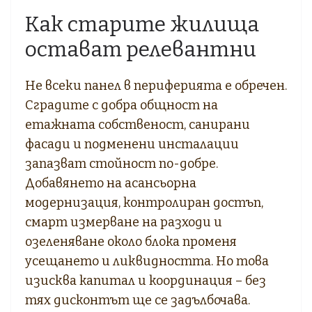
Как старите жилища
остават релевантни
Не всеки панел в периферията е обречен.
Сградите с добра общност на
етажната собственост, санирани
фасади и подменени инсталации
запазват стойност по-добре.
Добавянето на асансьорна
модернизация, контролиран достъп,
смарт измерване на разходи и
озеленяване около блока променя
усещането и ликвидността. Но това
изисква капитал и координация – без
тях дисконтът ще се задълбочава.