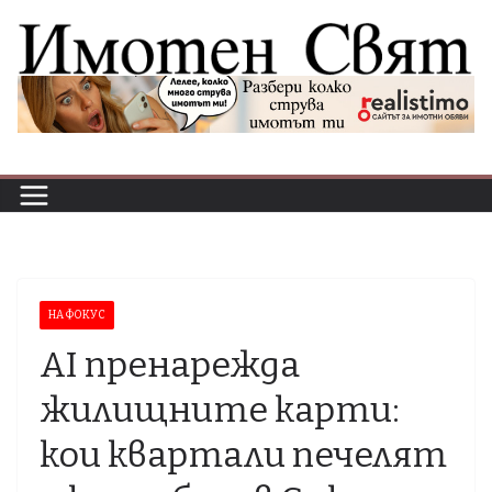
Skip
to
content
НА ФОКУС
AI пренарежда
жилищните карти:
кои квартали печелят