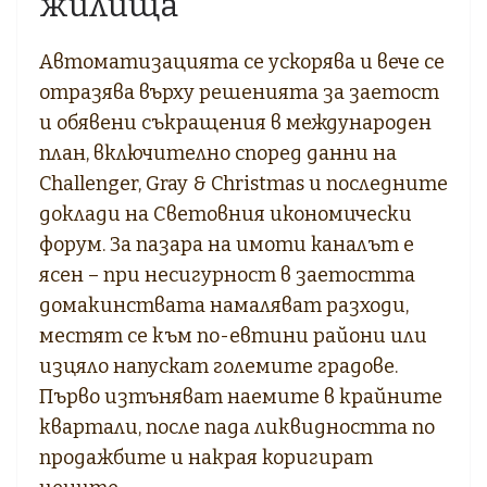
жилища
Автоматизацията се ускорява и вече се
отразява върху решенията за заетост
и обявени съкращения в международен
план, включително според данни на
Challenger, Gray & Christmas и последните
доклади на Световния икономически
форум. За пазара на имоти каналът е
ясен – при несигурност в заетостта
домакинствата намаляват разходи,
местят се към по-евтини райони или
изцяло напускат големите градове.
Първо изтъняват наемите в крайните
квартали, после пада ликвидността по
продажбите и накрая коригират