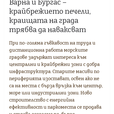
Варна и Бургас –
крайбрежието печели,
краищата на града
трябва да наваксват
При по-голяма гъвкавост на труда и
дистанционна работа морските
градове задържат интереса към
централни и крайбрежни зони с добра
инфраструктура. Старите масиви по
периферията изостават, освен ако не
са на места с бърза връзка към център,
море или индустриални зони. Ново
строителство с енергийна
ефективност и паркоместа се продава