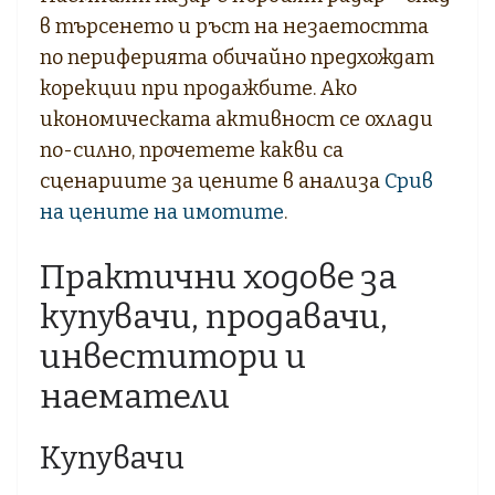
в търсенето и ръст на незаетостта
по периферията обичайно предхождат
корекции при продажбите. Ако
икономическата активност се охлади
по-силно, прочетете какви са
сценариите за цените в анализа
Срив
на цените на имотите
.
Практични ходове за
купувачи, продавачи,
инвеститори и
наематели
Купувачи