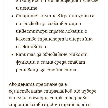
ликвидността в периферията, после
и цените
Старите жилища в крайни зони са
по-рискови за собственици и
инвеститори спрямо локации с
качество, транспорт и енергийна
ефективност
Капитал за обновяване, микс от
функции и силна среда стават
решаващи за стойността
Ако цената престане да е
единствената спирачка, кой ще избере
панел на последна спирка пред ново
строителство с добър транспорт и