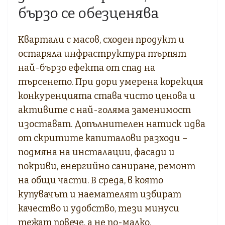
бързо се обезценява
Квартали с масов, сходен продукт и
остаряла инфраструктура търпят
най-бързо ефекта от спад на
търсенето. При дори умерена корекция
конкуренцията става чисто ценова и
активите с най-голяма заменимост
изостават. Допълнителен натиск идва
от скритите капиталови разходи –
подмяна на инсталации, фасади и
покриви, енергийно саниране, ремонт
на общи части. В среда, в която
купувачът и наемателят избират
качество и удобство, тези минуси
тежат повече, а не по-малко.