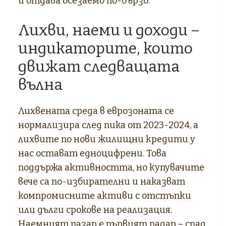
и отдава осезаемо по-бързо.
Лихви, наеми и доходи –
индикаторите, които
движат следващата
вълна
Лихвената среда в еврозоната се
нормализира след пика от 2023-2024, а
лихвите по нови жилищни кредити у
нас остават едноцифрени. Това
поддържа активността, но купувачите
вече са по-избирателни и наказват
компромисните активи с отстъпки
или дълги срокове на реализация.
Наемният пазар е първият радар – спад