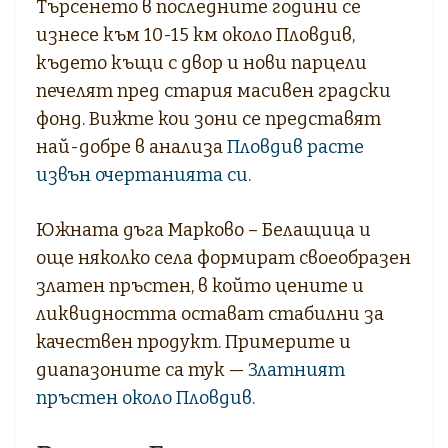
Търсенето в последните години се
изнесе към 10-15 км около Пловдив,
където къщи с двор и нови парцели
печелят пред стария масивен градски
фонд. Вижте кои зони се представят
най-добре в анализа
Пловдив расте
извън очертанията си
.
Южната дъга Марково – Белащица и
още няколко села формират своеобразен
златен пръстен, в който цените и
ликвидността остават стабилни за
качествен продукт. Примерите и
диапазоните са тук —
Златният
пръстен около Пловдив
.