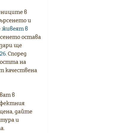
ениците в
търсенето и
 живеят в
рсенето остава
азари ще
26
. Според
востта на
от качествена
чват в
ерфектния
цена, дайте
ктура и
а.