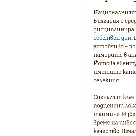
Националният 
България е сре
дисциплинира 
собствен дом
.
устойчиво – п
намерите в ан
Йотова евенту
имотите като 
селекция.
Сигналът към п
подценени лок
тайминг. Избе
време на инве
качество. Печа