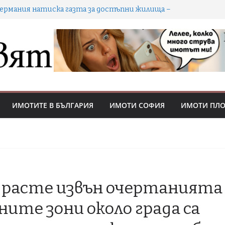
Германия натиска газта за достъпни жилища –
ова държавна агенция, по-строг таван на наемите
и ускорени разрешителни
Как уроците от мениджмънта носят предимство
на купувачи и инвеститори в охладняващия
имотен пазар
ворът не винаги е паркинг: кога е обща част и кой
решава ползването
Кешът се стопи: 70-73% от покупките в София са
с ипотека
ИМОТИТЕ В БЪЛГАРИЯ
ИМОТИ СОФИЯ
ИМОТИ ПЛ
делките с имоти падат с 18% през Q2 2026 –
пазарът охладнява, цените се държат
 расте извън очертанията 
ите зони около града са