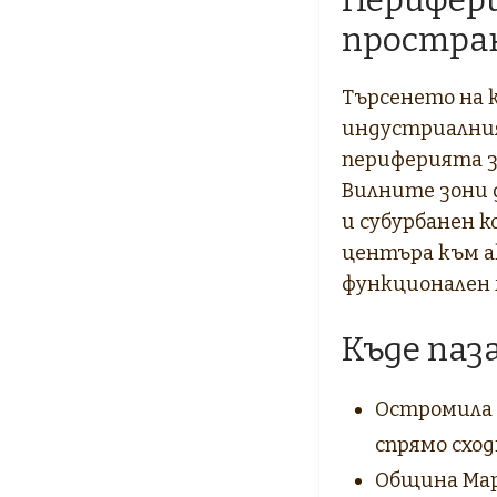
простран
Търсенето на 
индустриалния
периферията з
Вилните зони д
и субурбанен 
центъра към а
функционален
Къде паз
Остромила 
спрямо схо
Община Мар