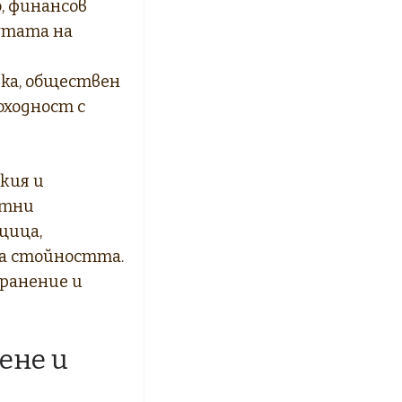
, финансов
лутата на
ка, обществен
оходност с
кия и
ктни
щица,
на стойността.
ранение и
ене и