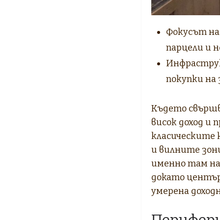
Фокусът на 
парцели и 
Инфраструк
покупки на 
Където свършв
висок доход и
класическите к
и вилните зон
именно там на
докато център
умерена доход
Перифери