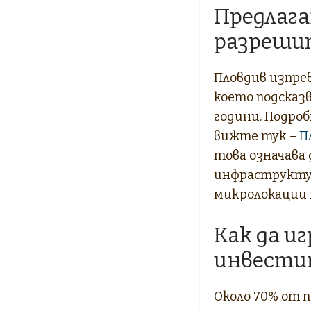
Предлага
разреши
Пловдив изпрев
което подсказ
години. Подроб
вижте тук –
П
това означава
инфраструктур
микролокации 
Как да и
инвести
Около 70% от 