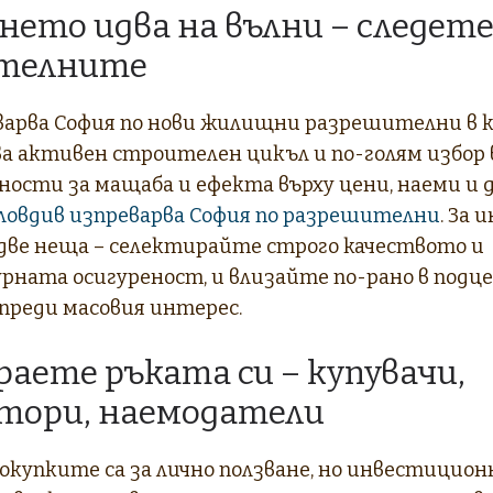
нето идва на вълни – следет
телните
арва София по нови жилищни разрешителни в кра
ва активен строителен цикъл и по-голям избор
ности за мащаба и ефекта върху цени, наеми и 
ловдив изпреварва София по разрешителни
. За
 две неща – селектирайте строго качеството и
ната осигуреност, и влизайте по-рано в подц
преди масовия интерес.
граете ръката си – купувачи,
тори, наемодатели
покупките са за лично ползване, но инвестицио