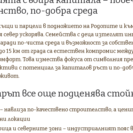
ство, по-добра среда
къщи и парцели в подножието на Родопите и къ
 север ускорява. Семейства с деца изтеглят и
аради по-чиста среда и възможност за собствен
о 15 км от града са естествен компромис между
комфорт. Това измества фокуса от символния пр
ктиви с потенциал за капиталов ръст и по-доб
 живот.
арът все още подценява сто
– навлиза по-качествено строителство, а цен
дни локации
ица и северните зони – индустриалният пояс 