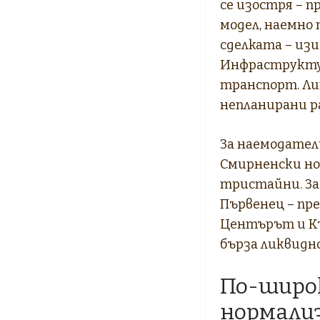
се изостря – 
модел, наемно 
сделката – изи
Инфраструктур
транспорт. Ли
непланирани р
За наемодател
Смирненски но
тристайни. За
Първенец – пр
Центърът и Къ
бърза ликвидн
По-широк
нормализ