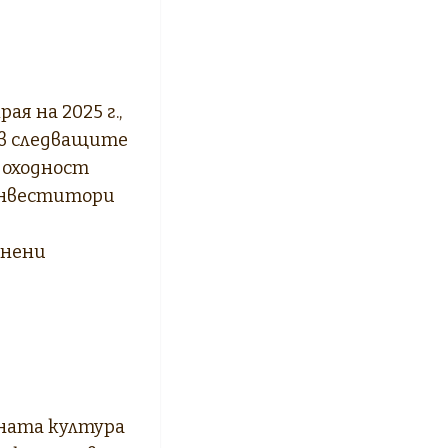
е
я на 2025 г.,
 в следващите
доходност
 инвеститори
енени
нната култура