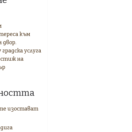
м
нтереса към
 двор.
 градска услуга
естиж на
ър
йността
ите изостават
вдига