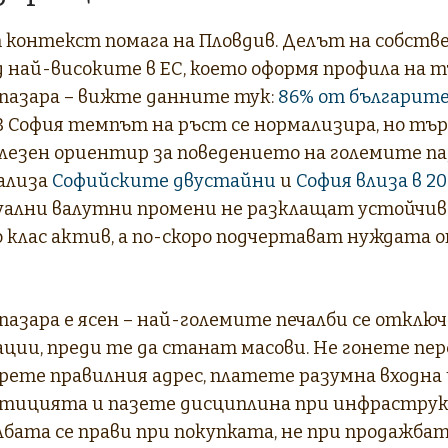
контекст помага на Пловдив. Делът на собств
д най-високите в ЕС, което оформя профила на 
пазара – вижте данните тук:
86% от българите
 В София темпът на ръст се нормализира, но тъ
олезен ориентир за поведението на големите п
ализа
Софийските двустайни
и
София влиза в 20
ални валутни промени не разклащат устойчи
клас актив, а по-скоро подчертават нуждата 
азара е ясен – най-големите печалби се отклю
ации, преди те да станат масови. Не гонете п
рете правилния адрес, платете разумна входна 
стицията и пазете дисциплина при инфрастру
лбата се прави при покупката, не при продажбат