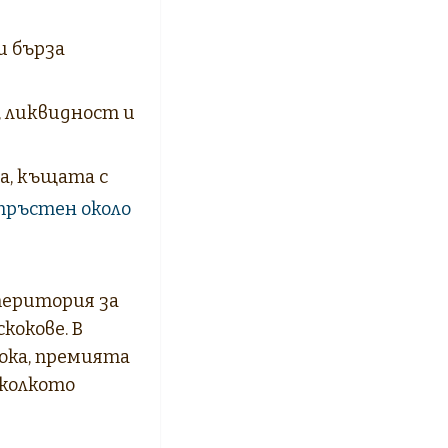
и бърза
, ликвидност и
а, къщата с
пръстен около
територия за
кокове. В
ока, премията
тколкото