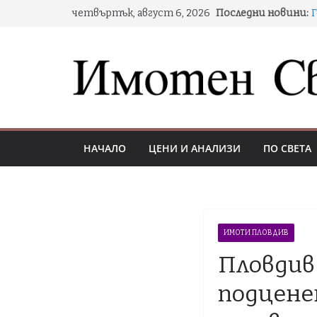
Skip
четвъртък, август 6, 2026
Последни новини:
to
н
content
Д
НАЧАЛО
ЦЕНИ И АНАЛИЗИ
ПО СВЕТА
С
ИМОТИ ПЛОВДИВ
Пловдив
подценен