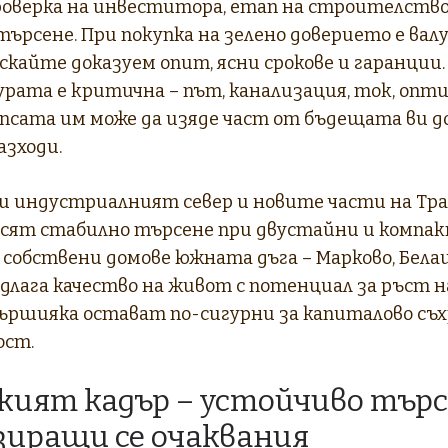
проверка на инвеститора, етап на строителство
търсене. При покупка на зелено доверието е ва
скайте доказуем опит, ясни срокове и гаранции.
ата е критична – път, канализация, ток, опти
псата им може да изяде част от бъдещата ви д
азходи.
и индустриалният север и новите части на Тра
сят стабилно търсене при двустайни и компа
 собствени домове южната дъга – Марково, Бела
едлага качество на живот с потенциал за ръст 
ршияка остават по-сигурни за капиталово съх
ост.
ият кадър – устойчиво търс
иращи се очаквания