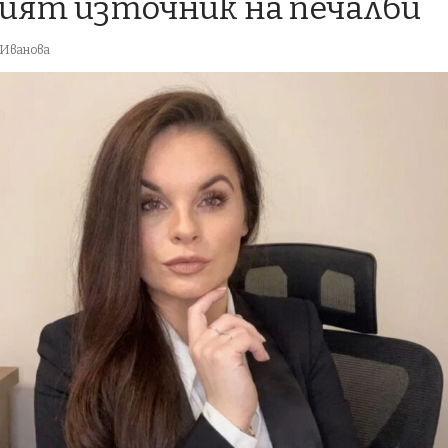
ият източник на печалби
 Иванова