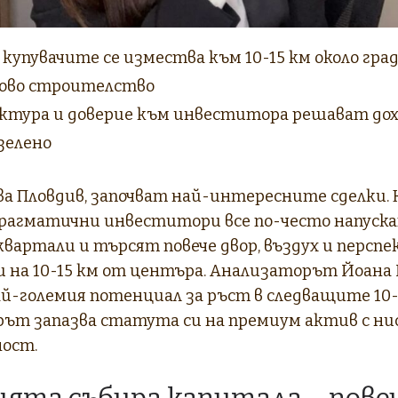
купувачите се измества към 10-15 км около град
ново строителство
тура и доверие към инвеститора решават до
зелено
а Пловдив, започват най-интересните сделки. К
 прагматични инвеститори все по-често напуск
вартали и търсят повече двор, въздух и перспе
и на 10-15 км от центъра. Анализаторът Йоана
й-големия потенциал за ръст в следващите 10-1
ът запазва статута си на премиум актив с нис
ност.
ята събира капитала – пове