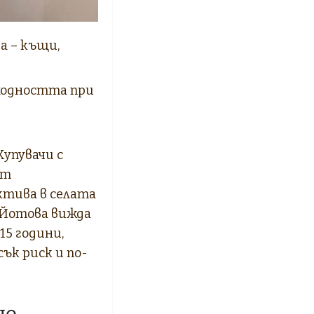
а – къщи,
ходността при
упувачи с
ат
ктива в селата
 Йотова вижда
5 години,
ък риск и по-
че