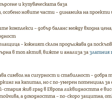
ърсене и купуваческата база
, особено новите части – динамика на проекти 
ите комплекси – добър баланс между входна цена
одност
Белащица – южният склон продължава да поскъпв
върна в топ актив, вижте и анализа за
златния 
ва символ на сигурност и стабилност – добра 
ркинг на капитал, но с по-умерен потенциал за с
й-стария жив град в Европа ликвидността е вис
стойчива, а доходността – по-скоро защитна, о