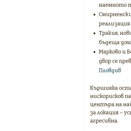
наемното т
Смирненски
реализация
Тракия, нов
бъдеща дох
Марково и 
двор се пре
Пловдив
Кършияка оста
нискорисков па
центъра на на
за локация – у
агресивна.