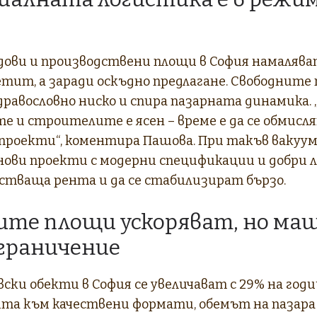
ови и производствени площи в София намаляват 
етит, а заради оскъдно предлагане. Свободните 
ездравословно ниско и спира пазарната динамика
 и строителите е ясен – време е да се обмисл
проекти“, коментира Пашова. При такъв вакуум
нови проекти с модерни спецификации и добри 
астваща рента и да се стабилизират бързо.
ите площи ускоряват, но м
граничение
ки обекти в София се увеличават с 29% на годи
та към качествени формати, обемът на пазар