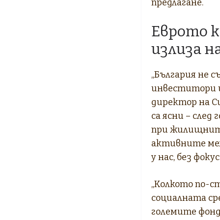
предлагане.
Еврото к
излиза н
„България не 
инвеститори и
директор на Cu
са ясни – след
при жилищните 
активните меж
у нас, без фок
„Колкото по-с
социалната ср
големите фондо