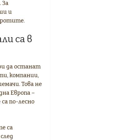
 За
ии и
оротите.
ли са в
ри да останат
ти, компании,
емачи. Това не
дна Европа –
са по-лесно
е са
 след