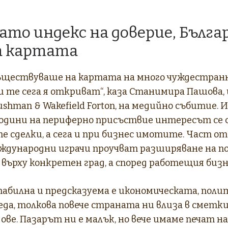
ато индекс на доверие, Бълга
а картата
съществуваше на картата на много чуждестран
 те сега я откриват“, каза Станимира Пашова,
shman & Wakefield Forton, на медийно събитие.
 години на периферно присъствие интересът се 
сделки, а сега и при бизнес имотите. Част от
дународни играчи проучват разширяване на 
ус върху конкретен град, а според работещия бизн
табилна и предсказуема е икономическата, поли
еда, толкова повече страната ни влиза в сметк
ве. Пазарът ни е малък, но вече имаме печат на