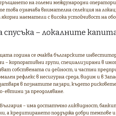
згръщането на големи международни оператори.
 това означава внимателна селекция на локац
 якорни наематели с висока устойчивост на об
а спусъка – локалните капита
щата година се очаква българските инвестито
чи – корпоративни групи, специализирани в имо
ват собствената си дейност, и частни предпри
рмален рефлекс в несигурна среда, видим и в Запа
затваря в познатите пазари, където рисковете 
о-евтини за преодоляване.
България – има достатъчно ликвидност, банкит
и, а кредитирането поддържа добри темпове и