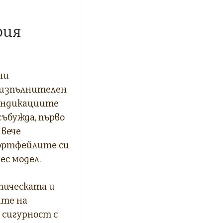
рия
ни
 изпълнителен
 Индикациите
събужда, първо
 вече
портфейлите си
ес модел.
тическата и
ите на
 сигурност с