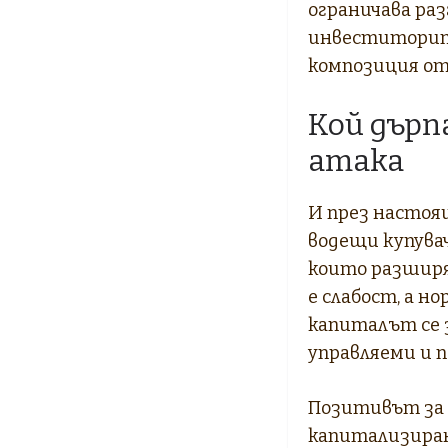
ограничава ра
инвеститорите
композиция от
Кой дърп
атака
И през настоя
водещи купува
които разширя
е слабост, а но
капиталът се 
управляеми и п
Позитивът за 
капитализиран