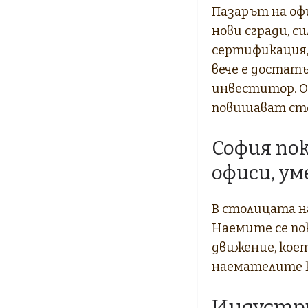
Пазарът на офи
нови сгради, с
сертификация,
вече е достатъ
инвеститор. О
повишават сто
София по
офиси, у
В столицата н
Наемите се пок
движение, коет
наемателите к
Индустри