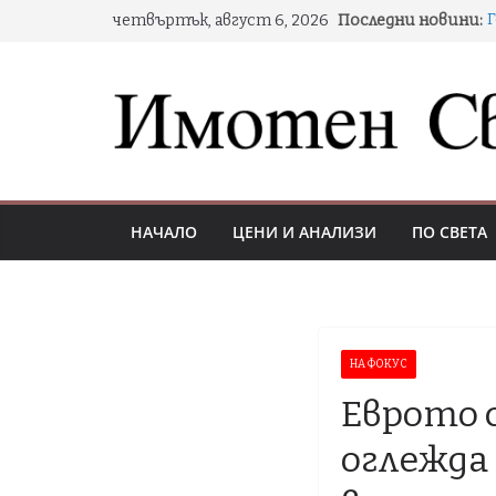
Skip
четвъртък, август 6, 2026
Последни новини:
to
н
content
Д
НАЧАЛО
ЦЕНИ И АНАЛИЗИ
ПО СВЕТА
С
НА ФОКУС
Еврото 
оглежда