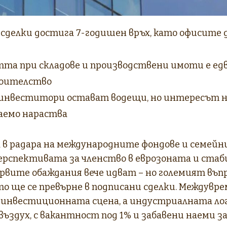
сделки достига 7-годишен връх, като офисите 
та при складове и производствени имоти е едва
роителство
нвеститори остават водещи, но интересът 
заемо нараства
 в радара на международните фондове и семейни
ерспективата за членство в еврозоната и стаб
рвите обаждания вече идват – но големият въпр
 ще се превърне в подписани сделки. Междувр
а инвестиционната сцена, а индустриалната л
въздух, с вакантност под 1% и забавени наеми з