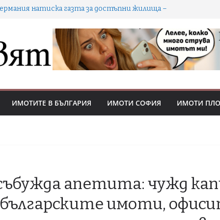
Германия натиска газта за достъпни жилища –
ова държавна агенция, по-строг таван на наемите
и ускорени разрешителни
Как уроците от мениджмънта носят предимство
на купувачи и инвеститори в охладняващия
имотен пазар
ворът не винаги е паркинг: кога е обща част и кой
решава ползването
Кешът се стопи: 70-73% от покупките в София са
с ипотека
ИМОТИТЕ В БЪЛГАРИЯ
ИМОТИ СОФИЯ
ИМОТИ ПЛ
делките с имоти падат с 18% през Q2 2026 –
пазарът охладнява, цените се държат
събужда апетита: чужд ка
 българските имоти, офис