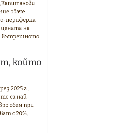
 „Капиталови
ние обаче
по-периферна
в цената на
на вътрешното
т, който
з 2025 г.,
ите са най-
вро обем при
ват с 20%,