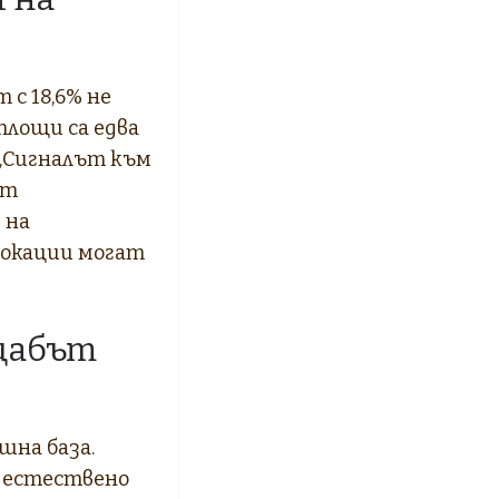
с 18,6% не
площи са едва
. „Сигналът към
ят
 на
локации могат
ащабът
шна база.
а естествено