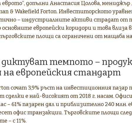
 еврото“, допълни Анастасия Цолова, мениджър
man & Wakefield Forton. Инвеститорското уравне
тично – индустриалните активи страдат от 
 основните европейски коридори и това влиза 
 търговските площи са ограничени от мащаба 
 диктуват темпото – продук
 на европейския стандарт
ton сочат 3,9% ръст на инвестиционния пазар пре
 сделки е най-високият от 2018 г. насам. Офис
с – 61% пазарен дял и приблизително 240 млн. е
есет офис транзакции. Търговските площи след
 – с 11%.