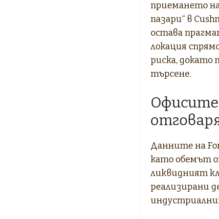
приемането на
пазари“ в Cush
остава прагма
локация спрямо
риска, докато
търсене.
Офисите
отговаря
Данните на For
като обемът от
ликвидният кла
реализирани д
индустриалните