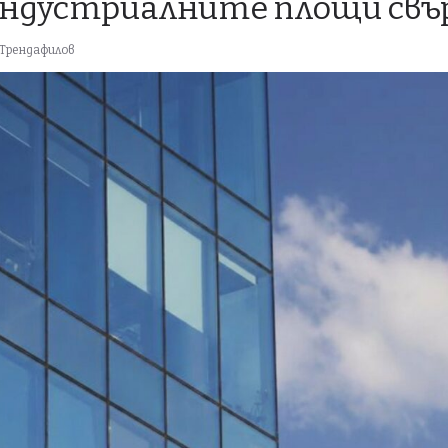
индустриалните площи св
Трендафилов