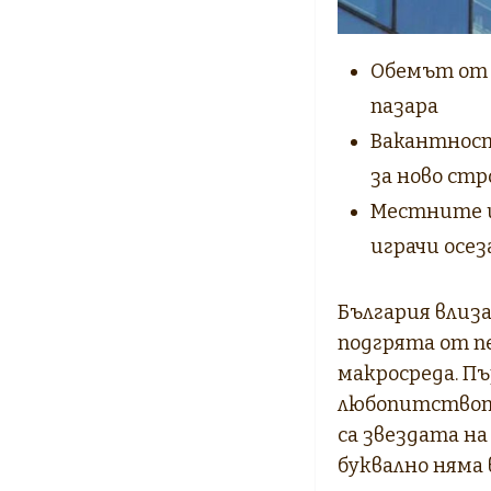
Обемът от 
пазара
Вакантност
за ново ст
Местните и
играчи осе
България влиза
подгрята от п
макросреда. Пъ
любопитството
са звездата н
буквално няма 