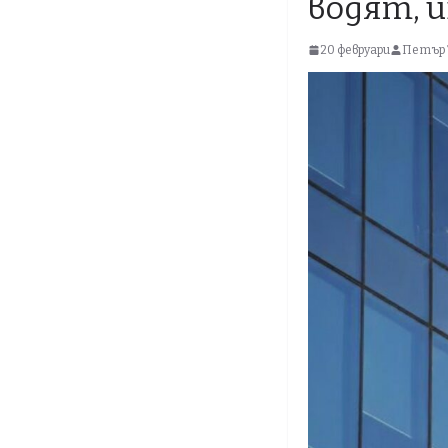
водят, 
20 февруари
Петър 