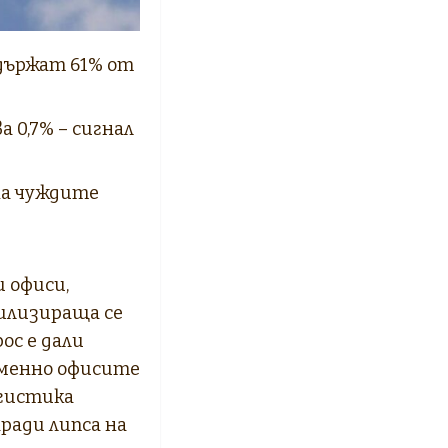
държат 61% от
 0,7% – сигнал
на чуждите
 офиси,
илизираща се
ос е дали
еменно офисите
огистика
аради липса на