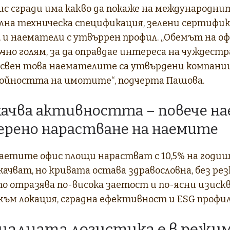
с сгради има какво да покаже на международнит
илна техническа спецификация, зелени сертифи
 и наематели с утвъррен профил. „Обемът на о
чно голям, за да оправдае интереса на чуждест
свен това наемателите са утвърдени компании
йността на имотите“, подчерта Пашова.
качва активността – повече н
мерено нарастване на наемите
аетите офис площи нарастват с 10,5% на годиш
ачват, но кривата остава здравословна, без рез
о отразява по-висока заетост и по-ясни изиск
ъм локация, сградна ефективност и ESG профил
алната логистика е в режим