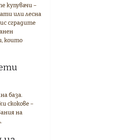
е купувачи –
кати или лесна
фис сградите
ранен
, които
аети
на база.
ки скокове –
вания на
.
 на