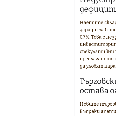
дефицит
Наетите склад
заради слаб ап
0,7%. Това е н
инвеститорите
спекулативни 
предлагането 
да уловят нар
Търговск
остава о
Новите търговс
Въпреки апети