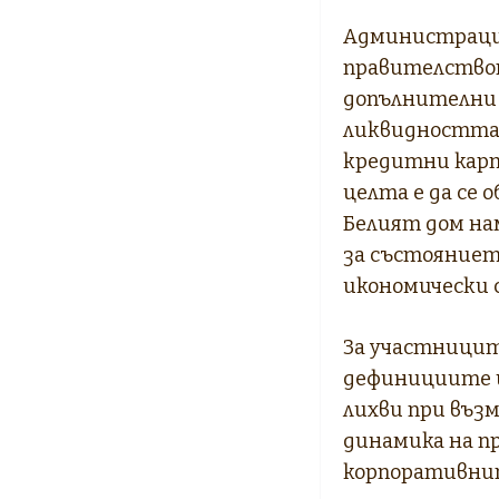
Администрация
правителствот
допълнителни 
ликвидността н
кредитни карт
целта е да се 
Белият дом на
за състояниет
икономически 
За участницит
дефинициите и
лихви при въз
динамика на п
корпоративнит