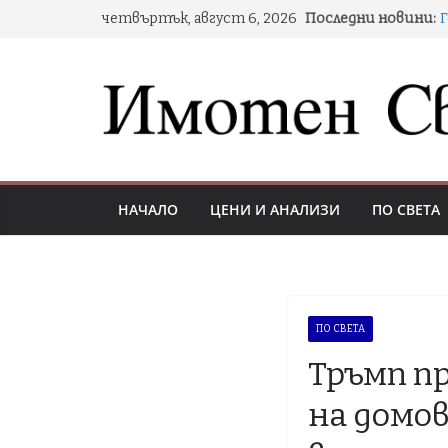
Skip
четвъртък, август 6, 2026
Последни новини:
to
н
content
Д
НАЧАЛО
ЦЕНИ И АНАЛИЗИ
ПО СВЕТА
С
ПО СВЕТА
Тръмп п
на домов