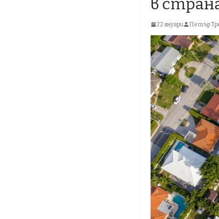
в стран
22 януари
Петър Тр