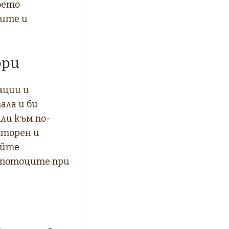
оето
рите и
ори
ации и
ала и би
ли към по-
аторен и
айте
 потоците при