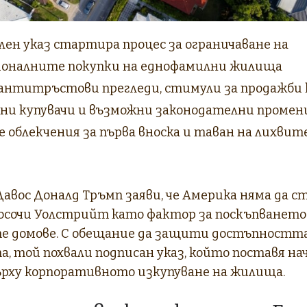
ен указ стартира процес за ограничаване на
оналните покупки на еднофамилни жилища
антитръстови прегледи, стимули за продажби
ни купувачи и възможни законодателни промен
 облекчения за първа вноска и таван на лихви
авос Доналд Тръмп заяви, че Америка няма да с
осочи Уолстрийт като фактор за поскъпването
 домове. С обещание да защити достъпността
, той похвали подписан указ, който поставя на
ърху корпоративното изкупуване на жилища.