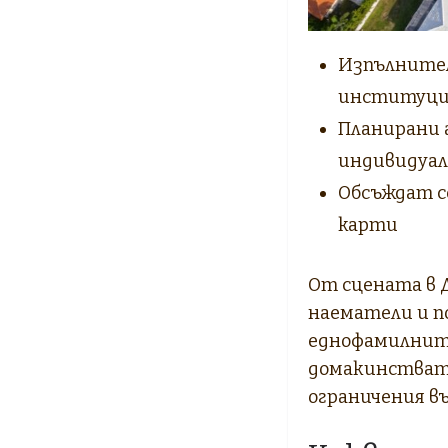
Изпълнител
институци
Планирани 
индивидуал
Обсъждат се
карти
От сцената в Д
наематели и п
еднофамилните
домакинствата
ограничения в