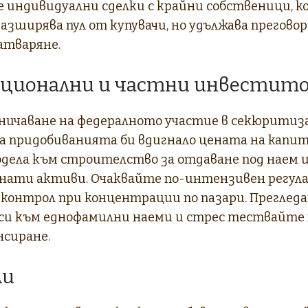
е индивидуални сделки с крайни собственици, к
азширява пул от купувачи, но удължава прегово
атваряне.
ионални и частни инвестит
ничаване на федералното участие в секюритиз
а придобиванията би вдигнало цената на капит
одела към строителство за отдаване под наем и
снати активи. Очаквайте по-интензивен регул
онтрол при концентрации по пазари. Преглед
си към еднофамилни наеми и стрес тествайте
нсиране.
ли