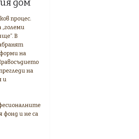
лия дом
ков процес.
 „големи
ще“. В
забранят
форми на
 Правосъдието
прегледи на
я и
офесионалните
фонд и не са