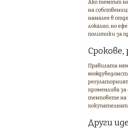
Ако темпът на 
на собственици
намалее в отд
локално, но е
политики за п
Срокове, 
Правилата ням
междуведомств
регулаторният
променлива за
темповете на
покупателната
Други ид