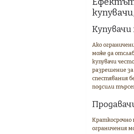
Ефектът 
купувачи
Купувачи
Ако ограничен
може да отсла
купувачи често
разрешение за 
спестявания бе
подсили търсен
Продавач
Краткосрочно п
ограничения м