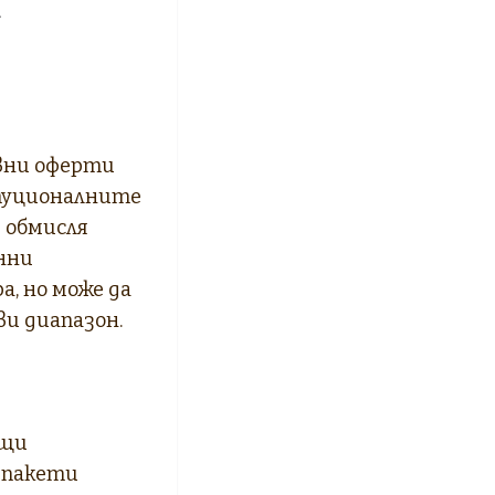
а
вни оферти
туционалните
е обмисля
онни
а, но може да
ви диапазон.
ещи
 пакети