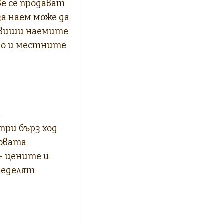
ве се продават
а наем може да
повиши наемите
во и местните
,
при бърз ход
човата
– цените и
ределят