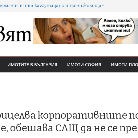
Германия натиска газта за достъпни жилища –
ова държавна агенция, по-строг таван на наемите
и ускорени разрешителни
Как уроците от мениджмънта носят предимство
на купувачи и инвеститори в охладняващия
имотен пазар
ворът не винаги е паркинг: кога е обща част и кой
решава ползването
Кешът се стопи: 70-73% от покупките в София са
с ипотека
ИМОТИТЕ В БЪЛГАРИЯ
ИМОТИ СОФИЯ
ИМОТИ ПЛ
делките с имоти падат с 18% през Q2 2026 –
пазарът охладнява, цените се държат
рицелва корпоративните п
е, обещава САЩ да не се п