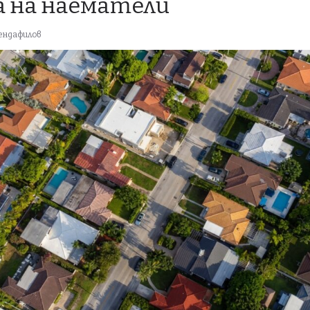
а на наематели
ендафилов