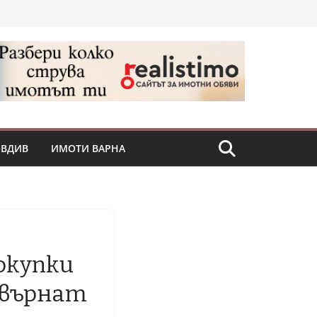
ОВДИВ
ИМОТИ ВАРНА
окупки
ревърнат