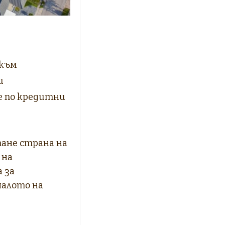
 към
и
те по кредитни
тане страна на
 на
 за
чалото на