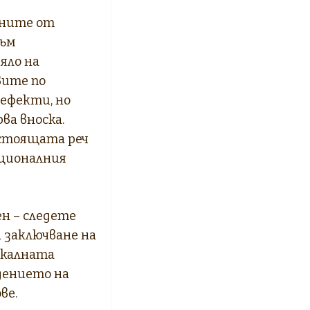
аните от
към
яло на
вите по
ефекти, но
ва вноска.
дстоящата реч
ационалния
н – следете
 заключване на
окалната
дението на
ве.