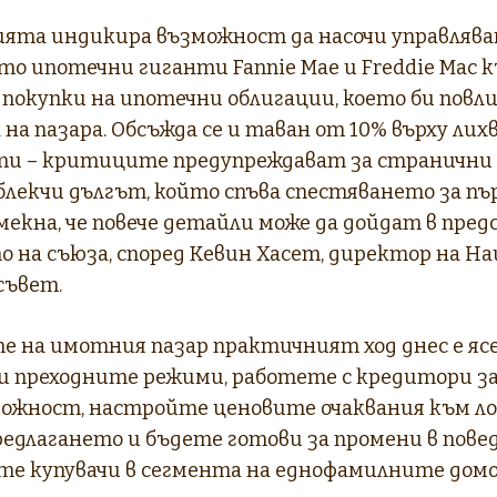
та индикира възможност да насочи управляв
о ипотечни гиганти Fannie Mae и Freddie Mac 
покупки на ипотечни облигации, което би повли
а пазара. Обсъжда се и таван от 10% върху лих
и – критиците предупреждават за странични 
облекчи дългът, който спъва спестяването за пър
мекна, че повече детайли може да дойдат в пре
о на съюза, според Кевин Хасет, директор на Н
съвет.
е на имотния пазар практичният ход днес е ясе
 преходните режими, работете с кредитори за
можност, настройте ценовите очаквания към л
редлагането и бъдете готови за промени в пове
е купувачи в сегмента на еднофамилните домо