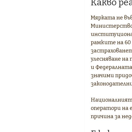
Какво ре
Мярката не във
Министерствот
институционал
рамките на 60
застрахованет
улесняване на
и Федералната
значими придо
законодателни
Националният 
оператори на 
причина за не