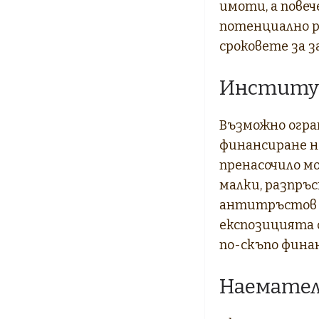
имоти, а повеч
потенциално р
сроковете за з
Институц
Възможно огра
финансиране н
пренасочило м
малки, разпръ
антитръстов к
експозицията 
по-скъпо фина
Наемате