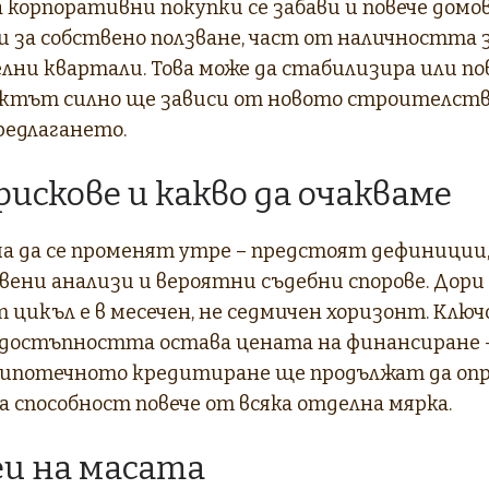
корпоративни покупки се забави и повече домо
 за собствено ползване, част от наличността з
елни квартали. Това може да стабилизира или 
фектът силно ще зависи от новото строителст
редлагането.
рискове и какво да очакваме
а да се променят утре – предстоят дефиниции
ени анализи и вероятни съдебни спорове. Дори 
 цикъл е в месечен, не седмичен хоризонт. Клю
 достъпността остава цената на финансиране 
 ипотечното кредитиране ще продължат да оп
 способност повече от всяка отделна мярка.
еи на масата