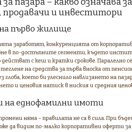
за пазара – какво означава з
, продавачи и инвеститори
 на първо жилище
ията заработят, конкуренцията от корпорати
бне в по-достъпните сегменти, където инсти
 действат с кеш и кратки срокове. Паралелно с
теглене на средства за първа вноска от пенси
з глоба, което би улеснило навлизането на пазар
ето и ценовия натиск в ниския и средния цено
и на еднофамилни имоти
ромени няма – правилата не са в сила. При бъд
оже да видим по-малко корпоративни оферти за