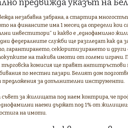
ално предвижда указът на Бе
ежда незабавна забрана, а стартира многостъп
о на финансите има 1 месец да определи кои са
ни инвеститори“ и какво е „еднофамилно жили
 дни федералните служби ще разгледат как да 
о, гарантирането, секюритизирането и други 
 покупките на такива имоти от големи играчи.
 търговска комисия ще правят антитръстови 
бивания по местни пазари. Белият дом подготв
 предложения за допълнителни инструменти.
съвет за жилищата под наем контрира, че пр
еднофамилни наеми държат под 1% от жилищния 
достига на имоти.