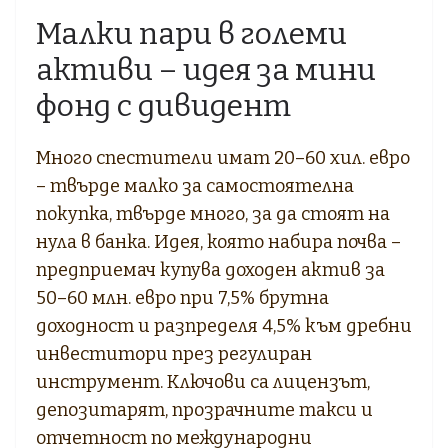
Малки пари в големи
активи – идея за мини
фонд с дивидент
Много спестители имат 20–60 хил. евро
– твърде малко за самостоятелна
покупка, твърде много, за да стоят на
нула в банка. Идея, която набира почва –
предприемач купува доходен актив за
50–60 млн. евро при 7,5% брутна
доходност и разпределя 4,5% към дребни
инвеститори през регулиран
инструмент. Ключови са лицензът,
депозитарят, прозрачните такси и
отчетност по международни