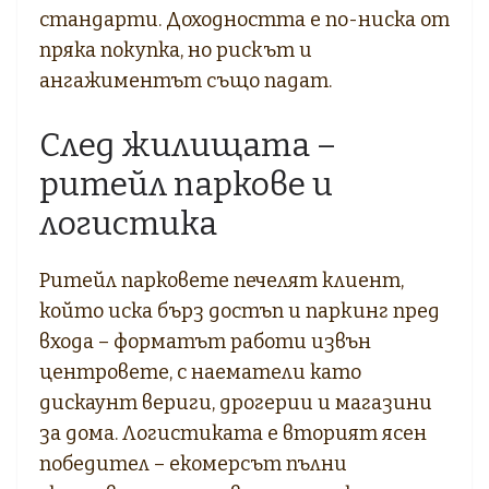
стандарти. Доходността е по-ниска от
пряка покупка, но рискът и
ангажиментът също падат.
След жилищата –
ритейл паркове и
логистика
Ритейл парковете печелят клиент,
който иска бърз достъп и паркинг пред
входа – форматът работи извън
центровете, с наематели като
дискаунт вериги, дрогерии и магазини
за дома. Логистиката е вторият ясен
победител – екомерсът пълни