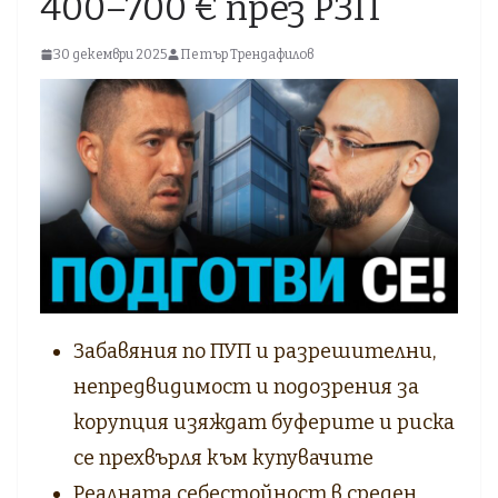
400–700 € през РЗП
30 декември 2025
Петър Трендафилов
Забавяния по ПУП и разрешителни,
непредвидимост и подозрения за
корупция изяждат буферите и риска
се прехвърля към купувачите
Реалната себестойност в среден