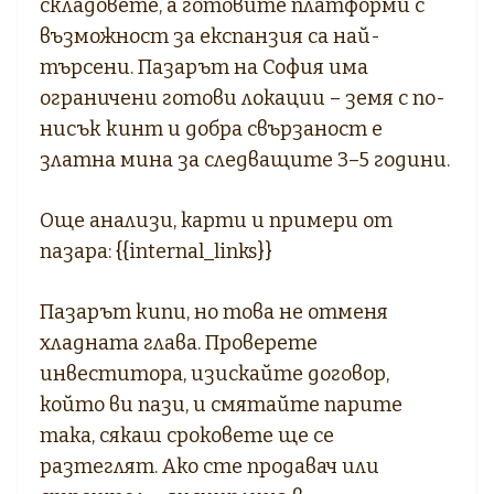
складовете, а готовите платформи с
възможност за експанзия са най-
търсени. Пазарът на София има
ограничени готови локации – земя с по-
нисък кинт и добра свързаност е
златна мина за следващите 3–5 години.
Още анализи, карти и примери от
пазара: {{internal_links}}
Пазарът кипи, но това не отменя
хладната глава. Проверете
инвеститора, изискайте договор,
който ви пази, и смятайте парите
така, сякаш сроковете ще се
разтеглят. Ако сте продавач или