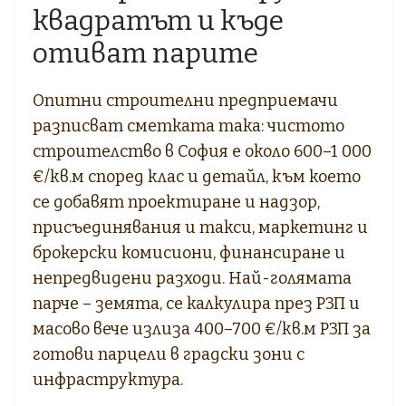
квадратът и къде
отиват парите
Опитни строителни предприемачи
разписват сметката така: чистото
строителство в София е около 600–1 000
€/кв.м според клас и детайл, към което
се добавят проектиране и надзор,
присъединявания и такси, маркетинг и
брокерски комисиони, финансиране и
непредвидени разходи. Най-голямата
парче – земята, се калкулира през РЗП и
масово вече излиза 400–700 €/кв.м РЗП за
готови парцели в градски зони с
инфраструктура.