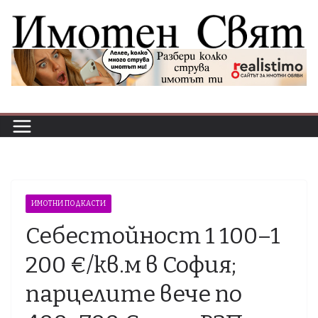
Skip
to
content
ИМОТНИ ПОДКАСТИ
Себестойност 1 100–1
200 €/кв.м в София;
парцелите вече по