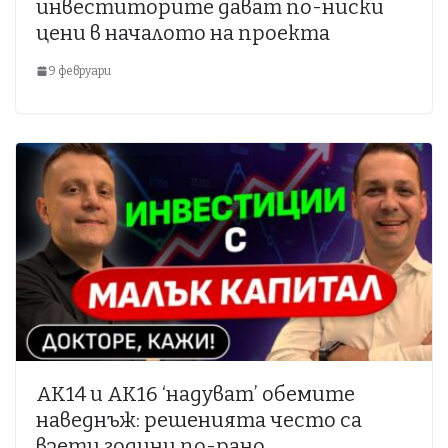
инвеститорите дават по-ниски
цени в началото на проекта
9 февруари
АК14 и АК16 ‘надуват’ обемите
наведнъж: решенията често са
взети години по-рано