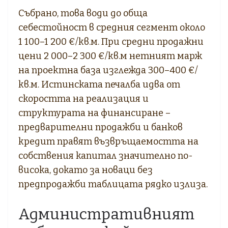
Събрано, това води до обща
себестойност в средния сегмент около
1 100–1 200 €/кв.м. При средни продажни
цени 2 000–2 300 €/кв.м нетният марж
на проектна база изглежда 300–400 €/
кв.м. Истинската печалба идва от
скоростта на реализация и
структурата на финансиране –
предварителни продажби и банков
кредит правят възвръщаемостта на
собствения капитал значително по-
висока, докато за новаци без
предпродажби таблицата рядко излиза.
Административният