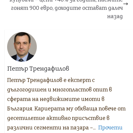
гонят 900 евро, доходите остават далеч
назад
Петър Трендафилов
Петър Трендафилов е експерт с
дългогодишен и многопластов опит в
сферата на недвижимите имоти в
България. Кариерата му обхваща повече от
десетилетие активно присъствие в
различни сегменти на пазара –...
Прочети