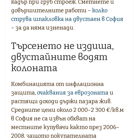
кадър при груб строеж. Сметнете и
довършителните работи –
колко
струва шпакловка на двустаен в София
– за да няма изненади.
Търсенето не издиша,
двустайните водят
колоната
Комбинацията от инфлационна
защита,
очаквания за еврозоната
и
растящи доходи държи пазара жив.
Средните цени около 2 000–2 300 €/кв.м
в София не са извън обхват на
местните купувачи както през 2006–
2008, защото покупателната