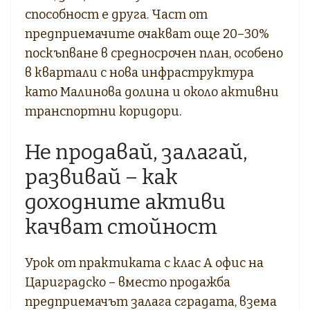
способност е друга. Част от
предприемачите очакват още 20–30%
поскъпване в средносрочен план, особено
в квартали с нова инфраструктура
като Малинова долина и около активни
транспортни коридори.
Не продавай, залагай,
развивай – как
доходните активи
качват стойност
Урок от практиката с клас А офис на
Цариградско – вместо продажба
предприемачът залага сградата, взема