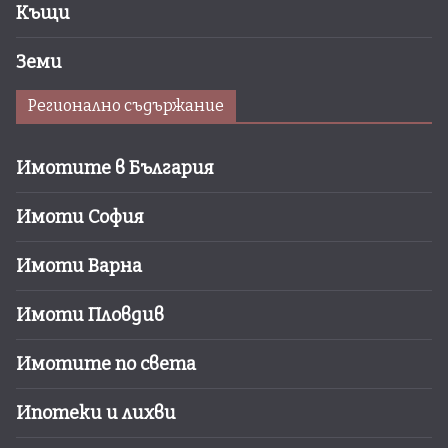
Къщи
Земи
Регионално съдържание
Имотите в България
Имоти София
Имоти Варна
Имоти Пловдив
Имотите по света
Ипотеки и лихви