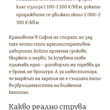
клас излиза 1 100–1 200 €/кв.м, докато
продажбите се движат около 2 000–2
300 €/кв.м
Крановете в София не спират, но зад
тях често стои административен
лабиринт, който променя срокове,
бюджет и нерви. За купувача това
означава едно – договорът му трябва да
е броня, не брошура. А за инвеститора,
че маржът на хартия не е същият като
възвръщаемостта на вложения
капитал.
Какво реално струва