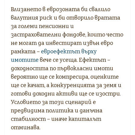
Влизането в еврозоната би свалило
валутния риск и би отворило вратата
за големи пенсионни и
застрахователни фондове, които често
не могат да инвестират извън евро
рамката –
евроефектът върху
имотите
вече се усеща. Ефектът –
доходността по първокласни имоти
вероятно ще се компресира, оценките
ще се качат, а конкуренцията за земя и
готови доходни активи ще се изостри.
Условието за този сценарий е
предвидима политика и данъчна
стабилност – иначе капиталът
отминава.