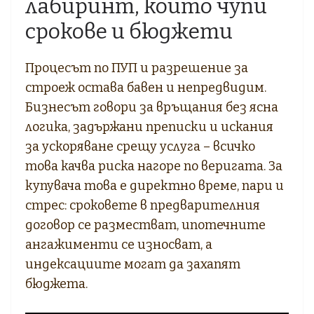
лабиринт, който чупи
срокове и бюджети
Процесът по ПУП и разрешение за
строеж остава бавен и непредвидим.
Бизнесът говори за връщания без ясна
логика, задържани преписки и искания
за ускоряване срещу услуга – всичко
това качва риска нагоре по веригата. За
купувача това е директно време, пари и
стрес: сроковете в предварителния
договор се разместват, ипотечните
ангажименти се износват, а
индексациите могат да захапят
бюджета.