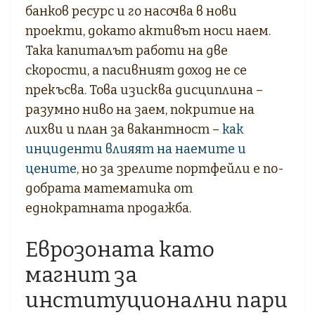
банков ресурс и го насочва в нови
проекти, докато активът носи наем.
Така капиталът работи на две
скорости, а пасивният доход не се
прекъсва. Това изисква дисциплина –
разумно ниво на заем, покритие на
лихви и план за вакантност –
как
инциденти влияят на наемите и
цените
, но за зрелите портфейли е по-
добрата математика от
еднократната продажба.
Еврозоната като
магнит за
институционални пари