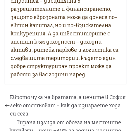
строител – дисциплина в
разрешителните и финансирането,
защото еврозоната може да донесе по-
евтин капитал, но и по-взискателна
конкуренция. А за инвеститорите с
апетит към доходност – доходни
активи, ритейл паркове и логистика са
следващите територии, където един
добре структуриран проект може да
работи за вас години наред.
Еврото чука на вратата, а цените в София
леко отстъпват – как да изиграете хода
си сега
Тирана излиза от обсега на местните
купувачи – цени +40% за година, наемите