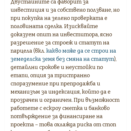
Двустайните са фаворит за
инвестиция и за собствено ползване, но
при покупка на зелено проверката е
половината сделка. Изисквайте
доказуем опит на инвеститора, ясно
разрешение за строеж и статут на
парцела (вкл.
какво може да се строи на
земеделска земя без смяна на статут
),
детайлни срокове и неустойки по
етапи, опция за тристранно
споразумение при препродажба и
механизъм за индексация, който да е
прозрачен и ограничен. При възможност
работете с ескроу сметка и банково
потвърждение за финансиране на
проекта – това охлажда риска от стоп