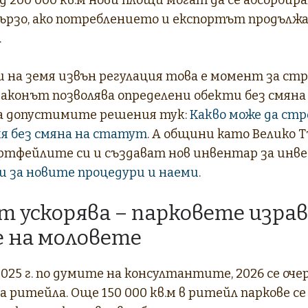
ързо, ако потреблението и експортът продължа
.
и на земя извън регулация това е момент за ст
законът позволява определени обекти без смяна
а допустимите решения тук:
Какво може да ст
мя без смяна на статут
. А общини като Велико Т
тфейлите си и създават нов инвентар за инв
 за новите процедури и наеми
.
 ускорява – парковете изра
 на моловете
025 г. по думите на консултантите, 2026 се оч
 ритейла. Още 150 000 кв.м в ритейл паркове се