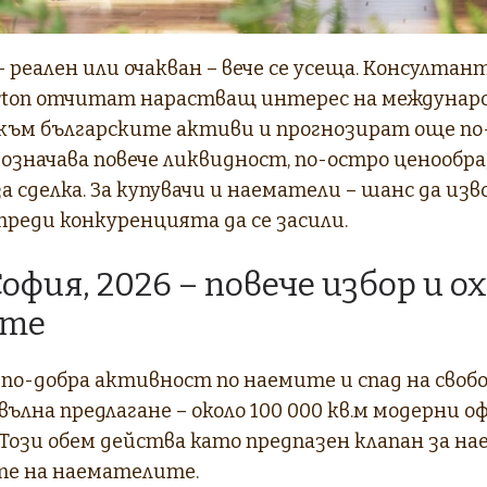
реален или очакван – вече се усеща. Консулта
 Forton отчитат нарастващ интерес на междунар
ъм българските активи и прогнозират още по-с
 означава повече ликвидност, по-остро ценообра
а сделка. За купувачи и наематели – шанс да из
 преди конкуренцията да се засили.
София, 2026 – повече избор и 
ите
 по-добра активност по наемите и спад на сво
 вълна предлагане – около 100 000 кв.м модерни о
 Този обем действа като предпазен клапан за н
те на наемателите.