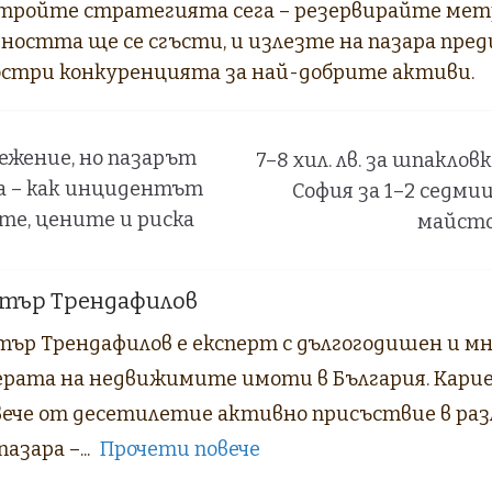
стройте стратегията сега – резервирайте мет
ността ще се сгъсти, и излезте на пазара пре
остри конкуренцията за най-добрите активи.
ежение, но пазарът
7–8 хил. лв. за шпаклов
ка – как инцидентът
София за 1–2 седмиц
те, цените и риска
майсто
тър Трендафилов
тър Трендафилов е експерт с дългогодишен и м
ерата на недвижимите имоти в България. Кари
вече от десетилетие активно присъствие в ра
пазара –...
Прочети повече