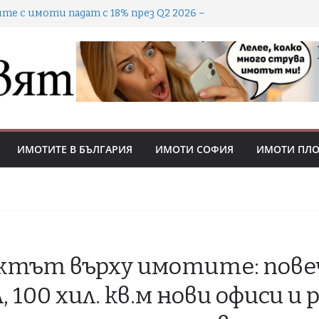
те с имоти падат с 18% през Q2 2026 –
ът охладнява, цените се държат
те апартамент на БДС в София? Гответе
н чек за 46 000 до 76 700 евро, за да стане
роците от мениджмънта носят предимство
пувачи и инвеститори в охладняващия
н пазар
 не винаги е паркинг: кога е обща част и кой
а ползването
ИМОТИТЕ В БЪЛГАРИЯ
ИМОТИ СОФИЯ
ИМОТИ ПЛ
 се стопи: 70-73% от покупките в София са
тека
ктът върху имотите: пове
 100 хил. кв.м нови офиси и