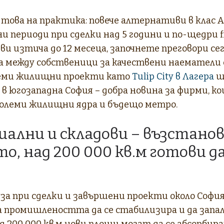
 това на практика: повече алтернативи в клас А
и периоди при сделки над 5 години и по-щедри f
ви изтича до 12 месеца, започнете преговори сег
 между собственици за качествени наематели е
леми жилищни проекти като
Tulip City в Лагера
щ
в югозападна София – добра новина за фирми, к
 големи жилищни ядра и бъдещо метро.
ални и складови – възстанов
о, над 200 000 кв.м готови д
уза при сделки и завършени проекти около София
а промишлеността да се стабилизира и да запа
 200 000 кв.м нови площи могат да се абсорбир