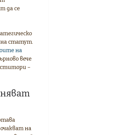
т да се
ратегическо
 на статут.
роите на
ърново вече
еститори –
вняват
ертава
 очакват на