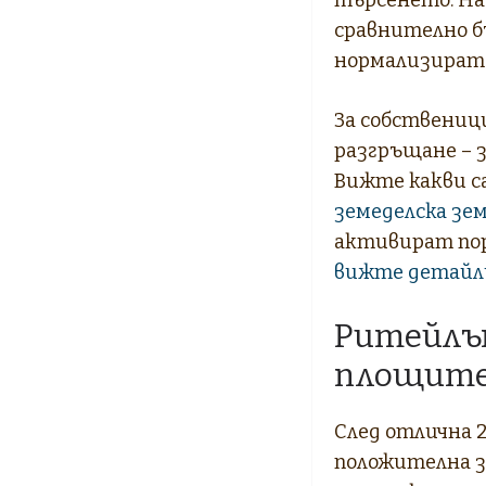
сравнително б
нормализират
За собствениц
разгръщане – 
Вижте какви с
земеделска зе
активират пор
вижте детайли
Ритейлът
площите
След отлична 2
положителна за