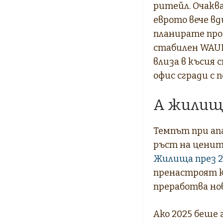
ритейл. Очаква
еврото вече в
планирате про
стабилен WAUL
влиза в късия
офис сгради с 
А жилищ
Темпът при ап
ръст на ценит
Жилища през 2
пренастроят к
преработва но
Ако 2025 беше 