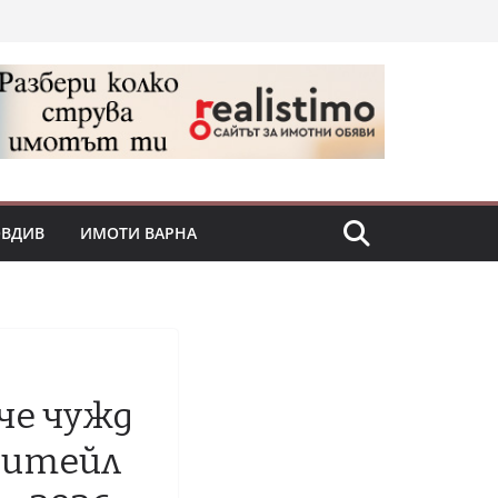
ОВДИВ
ИМОТИ ВАРНА
че чужд
 ритейл