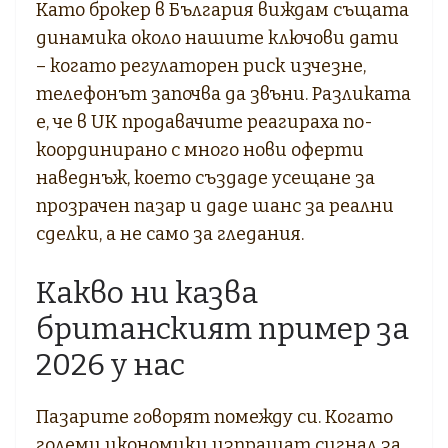
Като брокер в България виждам същата
динамика около нашите ключови дати
– когато регулаторен риск изчезне,
телефонът започва да звъни. Разликата
е, че в UK продавачите реагираха по-
координирано с много нови оферти
наведнъж, което създаде усещане за
прозрачен пазар и даде шанс за реални
сделки, а не само за гледания.
Какво ни казва
британският пример за
2026 у нас
Пазарите говорят помежду си. Когато
големи икономики изпращат сигнал за