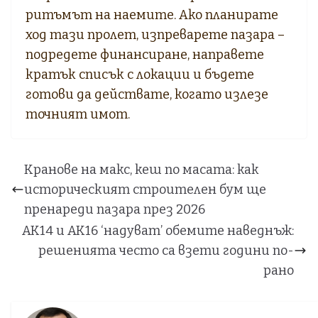
ритъмът на наемите. Ако планирате
ход тази пролет, изпреварете пазара –
подредете финансиране, направете
кратък списък с локации и бъдете
готови да действате, когато излезе
точният имот.
Кранове на макс, кеш по масата: как
историческият строителен бум ще
пренареди пазара през 2026
АК14 и АК16 ‘надуват’ обемите наведнъж:
решенията често са взети години по-
рано