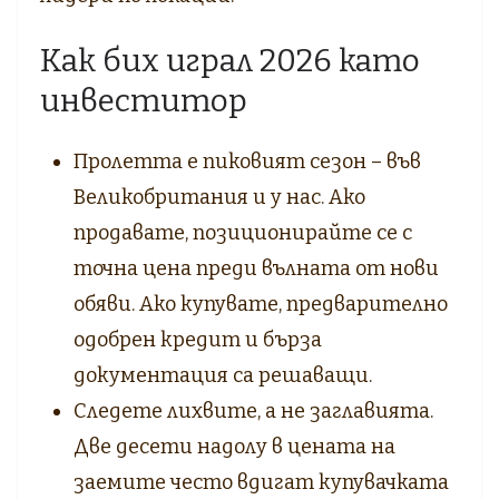
Как бих играл 2026 като
инвеститор
Пролетта е пиковият сезон – във
Великобритания и у нас. Ако
продавате, позиционирайте се с
точна цена преди вълната от нови
обяви. Ако купувате, предварително
одобрен кредит и бърза
документация са решаващи.
Следете лихвите, а не заглавията.
Две десети надолу в цената на
заемите често вдигат купувачката