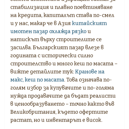
стабилизация и плавно поевтиняване
на кредита, капиталът става по-смел
и у нас, макар че в Азия
китайският
имотен пазар охлажда рязко
и
натискът върху строителите се
засилва. Българският пазар влезе в
годината с исторически силно
строителство и много кеш по масата –
вижте детайлите тук:
Кранове на
макс, кеш по масата
. Това означава по-
голям избор за купувачите и по-голяма
нужда продавачите да бъдат реалисти
в ценообразуването – точно както във
Великобритания, където офертите
растат, но и инвентарът е висок.