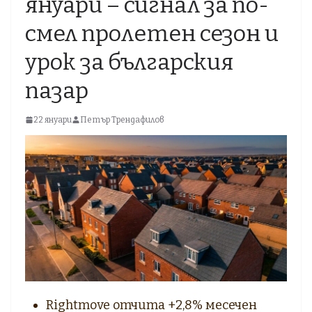
януари – сигнал за по-
смел пролетен сезон и
урок за българския
пазар
22 януари
Петър Трендафилов
Rightmove отчита +2,8% месечен