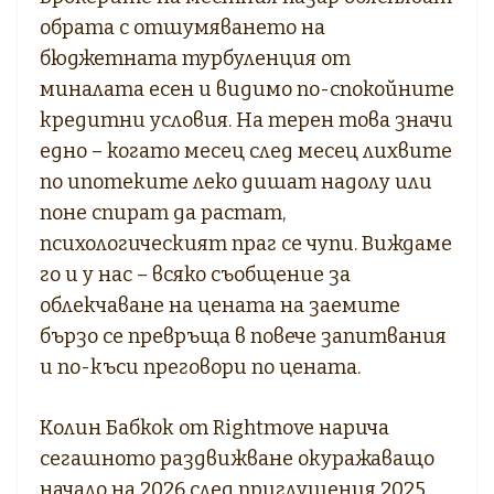
обратa с отшумяването на
бюджетната турбуленция от
миналата есен и видимо по-спокойните
кредитни условия. На терен това значи
едно – когато месец след месец лихвите
по ипотеките леко дишат надолу или
поне спират да растат,
психологическият праг се чупи. Виждаме
го и у нас – всяко съобщение за
облекчаване на цената на заемите
бързо се превръща в повече запитвания
и по-къси преговори по цената.
Колин Бабкок от Rightmove нарича
сегашното раздвижване окуражаващо
начало на 2026 след приглушения 2025.