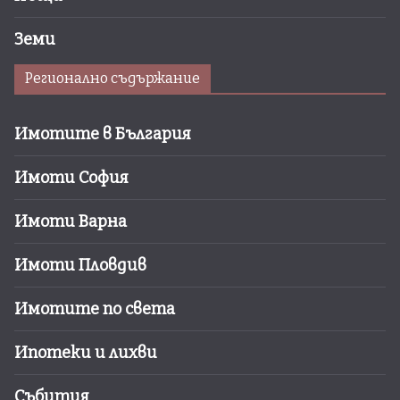
Земи
Регионално съдържание
Имотите в България
Имоти София
Имоти Варна
Имоти Пловдив
Имотите по света
Ипотеки и лихви
Събития