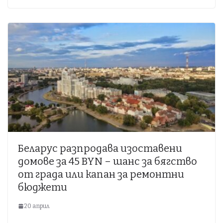
Беларус разпродава изоставени
домове за 45 BYN – шанс за бягство
от града или капан за ремонтни
бюджети
20 април