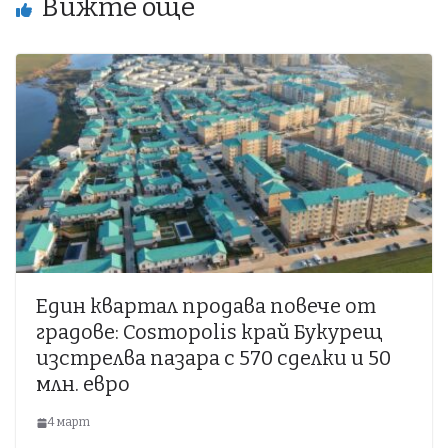
Вижте още
Един квартал продава повече от
градове: Cosmopolis край Букурещ
изстрелва пазара с 570 сделки и 50
млн. евро
4 март