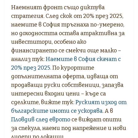
Наемният фронт също диктува
стратегия. След скок от 20% през 2025,
наемите в София тръгнаха по-умерено,
но доходността остава атрактивна за
инвеститори, особено ако
финансирането се смекчи още малко –
анализ тук:
Наемите в София скачат с
20% през 2025
. По курортите
допълнителната оферта, идваща от
продаващи руски собственици, запазва
интересни входни цени – къде са
сделките, вижте тук:
Руският изход от
българските имоти се ускорява
. А в
Пловдив след еврото
се виждат опити
за спекула, наеми под напрежение и нови
лидери по локации.