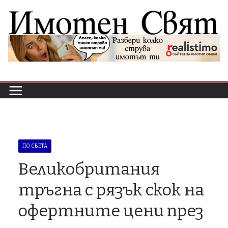
Skip
to
content
ПО СВЕТА
Великобритания
тръгна с рязък скок на
офертните цени през