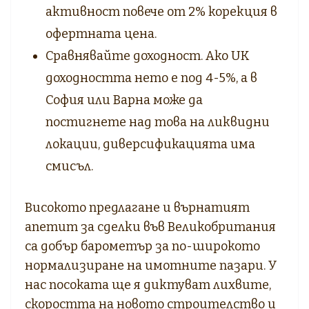
активност повече от 2% корекция в
офертната цена.
Сравнявайте доходност. Ако UK
доходността нето е под 4-5%, а в
София или Варна може да
постигнете над това на ликвидни
локации, диверсификацията има
смисъл.
Високото предлагане и върнатият
апетит за сделки във Великобритания
са добър барометър за по-широкото
нормализиране на имотните пазари. У
нас посоката ще я диктуват лихвите,
скоростта на новото строителство и