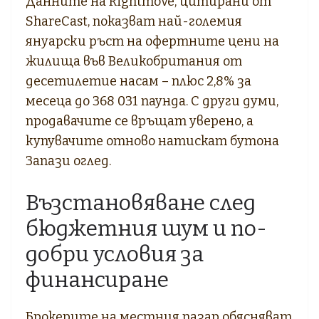
Данните на Rightmove, цитирани от
ShareCast, показват най-големия
януарски ръст на офертните цени на
жилища във Великобритания от
десетилетие насам – плюс 2,8% за
месеца до 368 031 паунда. С други думи,
продавачите се връщат уверено, а
купувачите отново натискат бутона
Запази оглед.
Възстановяване след
бюджетния шум и по-
добри условия за
финансиране
Брокерите на местния пазар обясняват