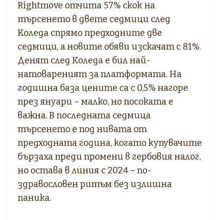
Rightmove отчита 57% скок на
търсенето в двете седмици след
Коледа спрямо предходните две
седмици, а новите обяви изскачат с 81%.
Денят след Коледа е бил най-
натовареният за платформата. На
годишна база цените са с 0,5% нагоре
през януари – малко, но посоката е
важна. В последната седмица
търсенето е под нивата от
предходната година, когато купувачите
бързаха преди промени в гербовия налог,
но остава в линия с 2024 – по-
здравословен ритъм без излишна
паника.