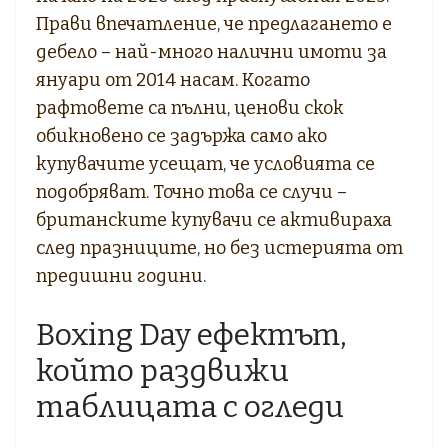
Прави впечатление, че предлагането е
дебело – най-много налични имоти за
януари от 2014 насам. Когато
рафтовете са пълни, ценови скок
обикновено се задържа само ако
купувачите усещат, че условията се
подобряват. Точно това се случи –
британските купувачи се активираха
след празниците, но без истерията от
предишни години.
Boxing Day ефектът,
който раздвижи
таблицата с огледи